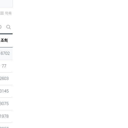
목록
날짜순 정렬
게시판 검색
조회
조회
16702
조회
77
조회
2603
조회
3145
조회
3075
조회
1978