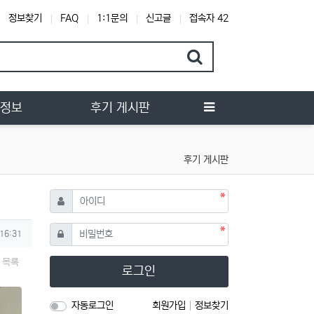
정보찾기
FAQ
1:1문의
신고글
접속자 42
행정보
후기 게시판
후기 게시판
필수
아이디
필수
비밀번호
 16:31
목록
로그인
자동로그인
회원가입
정보찾기