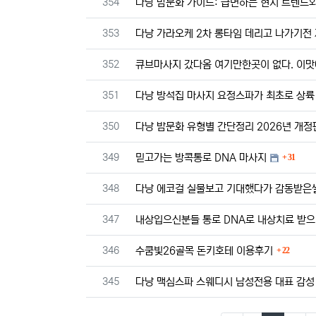
번호
354
다낭 밤문화 가이드: 급변하는 현지 트렌드와
번호
353
다낭 가라오케 2차 롱타임 데리고 나가기전
번호
352
큐브마사지 갔다옴 여기만한곳이 없다. 이맛
번호
351
다낭 방석집 마사지 요정스파가 최초로 상륙
번호
350
다낭 밤문화 유형별 간단정리 2026년 개정
댓글
번호
349
믿고가는 방콕통로 DNA 마사지
31
번호
348
다낭 에코걸 실물보고 기대했다가 감동받은썰
번호
347
내상입으신분들 통로 DNA로 내상치료 받으
댓글
번호
346
수쿰빛26골목 돈키호테 이용후기
22
번호
345
다낭 맥심스파 스웨디시 남성전용 대표 감성