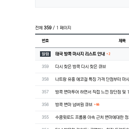
전체
359
/ 1 페이지
번호
제목
댓글
공지사항
태국 방콕 마사지 리스트 안내
2
번호
359
다시 찾은 방콕 다시 찾은 큐브
번호
358
나트랑 유흥 에코걸 특징 가격 단점부터 마
번호
357
방콕 변마투어 하면서 직접 느낀 장단점 및 
댓글
번호
356
방콕 변마 넘버원 큐브
66
번호
355
수쿰윗로드 프롬퐁 아속 근처 변마에대한 