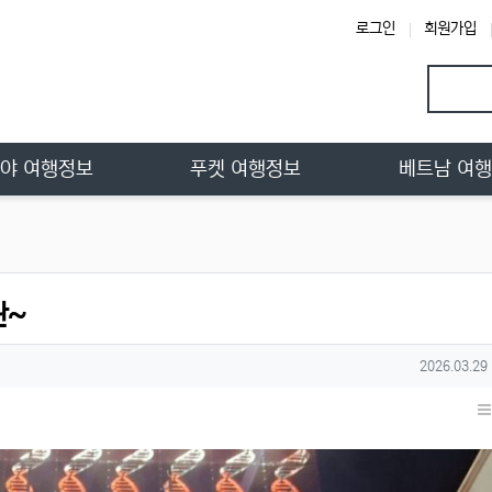
로그인
회원가입
야 여행정보
푸켓 여행정보
베트남 여
란~
작성일
2026.03.29