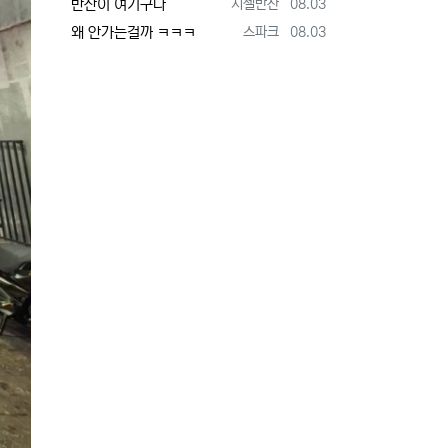
등록자
등록일
반찬이 여기구나
지젤반찬
08.03
등록자
등록일
왜 안가는걸까 ㅋㅋㅋ
스파크
08.03