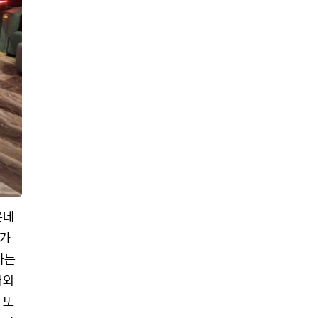
은데
 가
하는
어와
 또