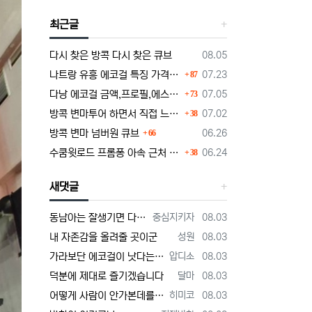
최근글
등록일
다시 찾은 방콕 다시 찾은 큐브
08.05
댓글
등록일
나트랑 유흥 에코걸 특징 가격 단점부터 마사지 가라오케 알아보기
07.23
87
댓글
등록일
다낭 에코걸 금액,프로필,에스코트 비즈니스의 정석
07.05
73
댓글
등록일
방콕 변마투어 하면서 직접 느낀 장단점 및 1인가격 소개
07.02
38
댓글
등록일
방콕 변마 넘버원 큐브
06.26
66
댓글
등록일
수쿰윗로드 프롬퐁 아속 근처 변마에대한 정보글
06.24
38
새댓글
등록자
등록일
동남아는 잘생기면 다해주던데 ㅋ
중심지키자
08.03
등록자
등록일
내 자존감을 올려줄 곳이군
성원
08.03
등록자
등록일
가라보단 에코걸이 낫다는 주위
압디소
08.03
등록자
등록일
덕분에 제대로 즐기겠습니다
달마
08.03
등록자
등록일
어떻게 사람이 안가본데를 평가할까 저는 가볼게요
히미코
08.03