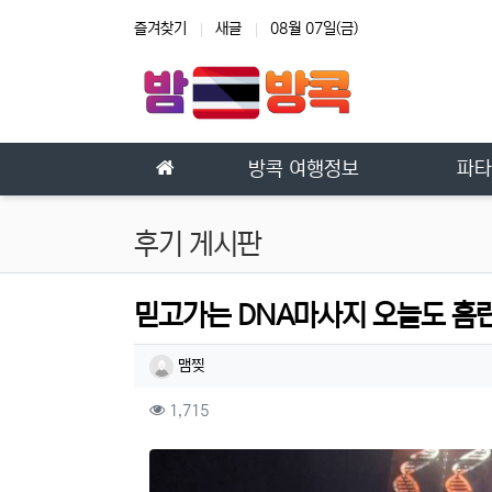
상단 네비
즐겨찾기
새글
08월 07일(금)
메인 메뉴
방콕 여행정보
파타
후기 게시판
믿고가는 DNA마사지 오늘도 홈
작성자 정보
작성
맴찢
컨텐츠 정보
조회
1,715
본문