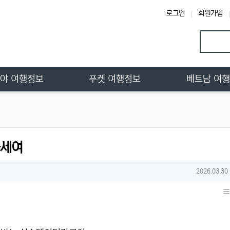
로그인
회원가입
야 여행정보
푸켓 여행정보
베트남 여
하세여
작성일
2026.03.30