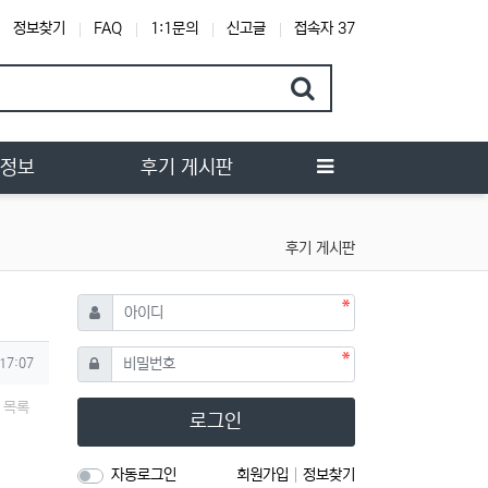
정보찾기
FAQ
1:1문의
신고글
접속자 37
행정보
후기 게시판
후기 게시판
필수
아이디
필수
비밀번호
 17:07
목록
로그인
자동로그인
회원가입
정보찾기