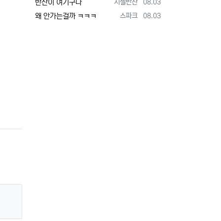
등록자
등록일
반찬이 여기구나
지젤반찬
08.03
등록자
등록일
왜 안가는걸까 ㅋㅋㅋ
스파크
08.03