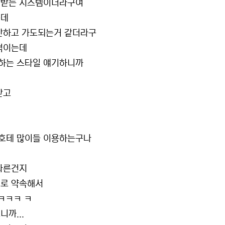
안받는 시스템이더라구여
는데
 안하고 가도되는거 같더라구
덕이는데
하는 스타일 얘기하니까
받고
호테 많이들 이용하는구나
다른건지
기로 약속해서
ㅋㅋㅋ ㅋ
까...