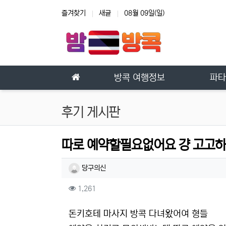
상단 네비
즐겨찾기
새글
08월 09일(일)
메인 메뉴
방콕 여행정보
파타
후기 게시판
따로 예약할필요없어요 걍 고고
작성자 정보
작성
당구의신
컨텐츠 정보
조회
1,261
본문
돈키호테 마사지 방콕 다녀왔어여 형들