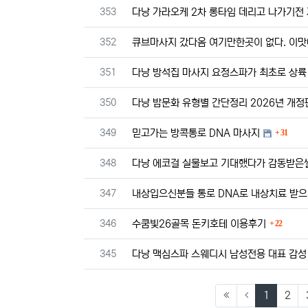
번호
353
다낭 가라오케 2차 롱타임 데리고 나가기전
번호
352
큐브마사지 갔다옴 여기만한곳이 없다. 이맛
번호
351
다낭 방석집 마사지 요정스파가 최초로 상륙
번호
350
다낭 밤문화 유형별 간단정리 2026년 개정
댓글
번호
349
믿고가는 방콕통로 DNA 마사지
31
번호
348
다낭 에코걸 실물보고 기대했다가 감동받은썰
번호
347
내상입으신분들 통로 DNA로 내상치료 받으
댓글
번호
346
수쿰빛26골목 돈키호테 이용후기
22
번호
345
다낭 맥심스파 스웨디시 남성전용 대표 감성
(current
1
2