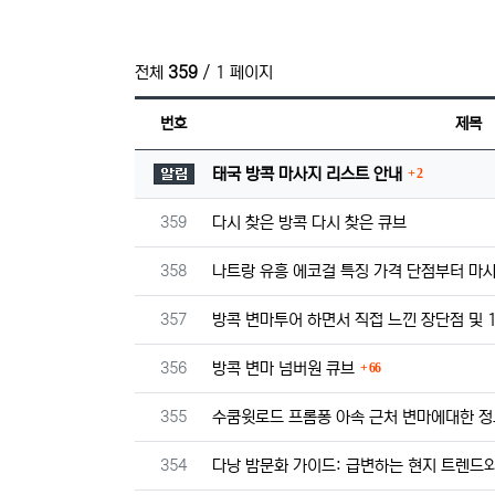
전체
359
/ 1 페이지
번호
제목
댓글
공지사항
태국 방콕 마사지 리스트 안내
2
번호
359
다시 찾은 방콕 다시 찾은 큐브
번호
358
나트랑 유흥 에코걸 특징 가격 단점부터 마
번호
357
방콕 변마투어 하면서 직접 느낀 장단점 및 
댓글
번호
356
방콕 변마 넘버원 큐브
66
번호
355
수쿰윗로드 프롬퐁 아속 근처 변마에대한 
번호
354
다낭 밤문화 가이드: 급변하는 현지 트렌드와