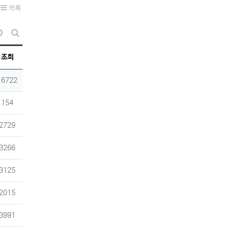
목록
날짜순 정렬
게시판 검색
조회
조회
16722
조회
154
조회
2729
조회
3266
조회
3125
조회
2015
조회
3991