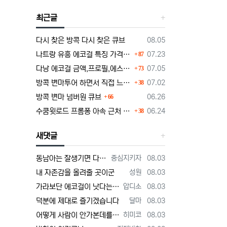
최근글
등록일
다시 찾은 방콕 다시 찾은 큐브
08.05
댓글
등록일
나트랑 유흥 에코걸 특징 가격 단점부터 마사지 가라오케 알아보기
07.23
87
댓글
등록일
다낭 에코걸 금액,프로필,에스코트 비즈니스의 정석
07.05
73
댓글
등록일
방콕 변마투어 하면서 직접 느낀 장단점 및 1인가격 소개
07.02
38
댓글
등록일
방콕 변마 넘버원 큐브
06.26
66
댓글
등록일
수쿰윗로드 프롬퐁 아속 근처 변마에대한 정보글
06.24
38
새댓글
등록자
등록일
동남아는 잘생기면 다해주던데 ㅋ
중심지키자
08.03
등록자
등록일
내 자존감을 올려줄 곳이군
성원
08.03
등록자
등록일
가라보단 에코걸이 낫다는 주위
압디소
08.03
등록자
등록일
덕분에 제대로 즐기겠습니다
달마
08.03
등록자
등록일
어떻게 사람이 안가본데를 평가할까 저는 가볼게요
히미코
08.03