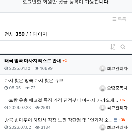
로그인한 회원만 댓글 등록이 가능합니다.
목록
전체
359
/ 1 페이지
게시물 
게시
댓글
태국 방콕 마사지 리스트 안내
2
등록일
조회
등록자
2025.01.10
16699
최고관리자
다시 찾은 방콕 다시 찾은 큐브
등록일
조회
등록자
08.05
72
쏨땀중독자
댓글
나트랑 유흥 에코걸 특징 가격 단점부터 마사지 가라오케…
87
등록일
조회
등록자
2026.07.23
2581
최고관리자
댓글
방콕 변마투어 하면서 직접 느낀 장단점 및 1인가격 소…
38
등록일
조회
등록자
2026.07.02
3134
최고관리자