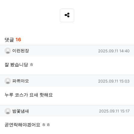
SNS 공유
관련자료
댓글
16
이런된장님의 댓글
작성일
이런된장
2025.09.11 14:40
잘 봤습니당 ㅎ
파퀴아오님의 댓글
작성일
파퀴아오
2025.09.11 15:03
누루 코스가 요새 핫해요
밤꽃냄새님의 댓글
작성일
밤꽃냄새
2025.09.11 15:17
곧연락해야겠어요 ㅎㅎ