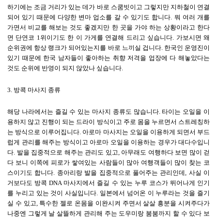
하기에는 조금 거리가 있는 데가 바로 스쿰빗이고 그렇지만 지하철이 연결
되어 있기 때문에 다양한 변마 업소를 갈 수 있기도 합니다
.
뭐 여러 개를
가면서 비교를 해보는 것도 좋겠지만 한 곳을 가야 하는 상황이라고 한다
면 단연코
1
위이기도 한 이 가게를 연결해 드리고 싶습니다
.
가보시면 왜
순위권에 항상 랭크가 되어있는지를 바로 느끼실 겁니다
.
한국인 운영진이
있기 때문에 한국 남자들이 좋아하는 취향 저격을 업장에 다 해놓았다는
것도 순위에 반영이 되지 않았나 싶습니다
.
3.
방콕 마사지 종류
해당 나라에서는 즐길 수 있는 마사지 종류도 많습니다
.
타이는 오일을 이
용하지 않고 진행이 되는 드라이 방식이고 주로 몸을 누르면서 스트레칭하
는 방식으로 이루어집니다
.
아로마 마사지는 오일을 이용하게 되면서 부드
럽게 관리를 해주는 방식이고 아로마 오일을 이용하는 경우가 대다수입니
다
.
발을 집중적으로 해주는 관리도 있고
,
아무래도 여행하다 보면 많이 걷
다 보니 이쪽에 피로가 쌓여있는 사람들이 많아 여행객들이 많이 찾는 코
스이기도 합니다
.
종아리랑 발을 집중적으로 풀어주는 관리인데
,
사실 이
거보다도 방콕
DNA
마사지에서 즐길 수 있는 누루 코스가 뛰어나게 인기
를 누리고 있는 것이 사실입니다
.
일본에서 넘어온 이 누루라는 것을 즐기
실 수 있고
,
특수한 젤로 온몸을 이완시켜 주면서 살살 흥분을 시켜주다가
나중엔 그렇게 날 살뜰하게 관리해 주는 도우미랑 붐붐까지 할 수 있다 보