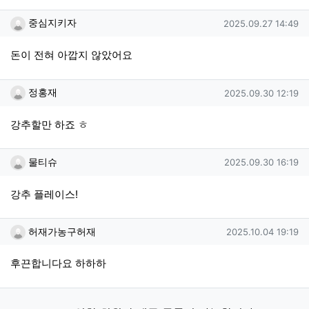
중심지키자님의 댓글
작성일
중심지키자
2025.09.27 14:49
돈이 전혀 아깝지 않았어요
정홍재님의 댓글
작성일
정홍재
2025.09.30 12:19
강추할만 하죠 ㅎ
물티슈님의 댓글
작성일
물티슈
2025.09.30 16:19
강추 플레이스!
허재가농구허재님의 댓글
작성일
허재가농구허재
2025.10.04 19:19
후끈합니다요 하하하