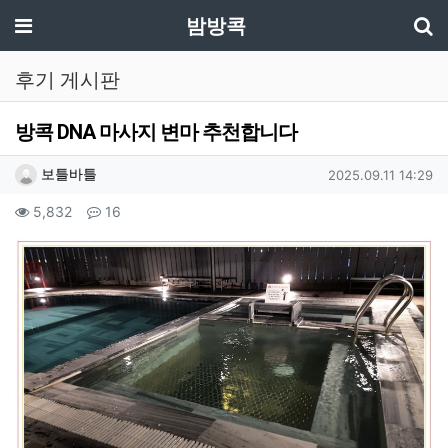
기
메뉴
밤방콕
후기 게시판
방콕 DNA 마사지 변마 추천합니다
작성자 정보
작성
작성일
보틀바틀
2025.09.11 14:29
컨텐츠 정보
조회
댓글
5,832
16
본문