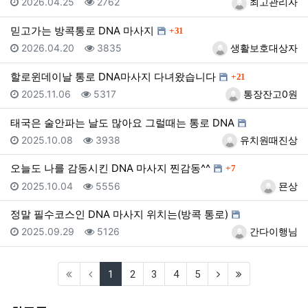
등록일
조회
등록자
2026.04.25
2762
최고관리자
댓글
믿고가는 방콕통로 DNA 마사지
31
등록일
조회
등록자
2026.04.20
3835
생활보호대상자
댓글
할로윈데이날 통로 DNA마사지 다녀왔습니다
21
등록일
조회
등록자
2025.11.06
5317
통장잔고0원
태국은 술안파는 날도 많아요 그럴때는 통로 DNA
등록일
조회
등록자
2025.10.08
3938
유치원때진상
댓글
오늘도 나를 감동시킨 DNA 마사지 찐감동^^
7
등록일
조회
등록자
2025.10.04
5556
묜상
정말 필수코스인 DNA 마사지 위치는(방콕 통로)
등록일
조회
등록자
2025.09.29
5126
간다이행님
(current)
(next)
(last)
1
2
3
4
5