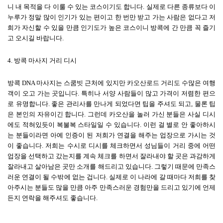
니 내 목적을 다 이룰 수 있는 코스이기도 합니다
.
실제로 다른 종류보다 이
누루가 정말 많이 인기가 있는 편이고 한 번만 받고 가는 사람은 없다고 저
희가 자신할 수 있을 만큼 인기도가 높은 코스이니 방콕에 간 만큼 꼭 즐기
고 오시길 바랍니다
.
4.
방콕 마사지 거리 디시
방콕
DNA
마사지는 스쿰빗 근처에 있지만 카오산로드 거리도 수많은 여행
객이 오고 가는 곳입니다
.
특히나 서양 사람들이 많고 가격이 저렴한 편으
로 유명합니다
.
좋은 관리사를 만나게 되었다면 팁을 주셔도 되고
,
물론 팁
은 본인의 자유이긴 합니다
.
그런데 카오산을 놀러 가신 분들은 사실 디시
에도 적혀있듯이 복불복 스타일일 수 있습니다
.
이런 걸 별로 안 좋아하시
는 분들이라면 아예 인증이 된 저희가 연결을 해주는 업장으로 가시는 것
이 좋습니다
.
저희는 수시로 디시를 체크하면서 성님들이 거리 중에 어떤
업장을 선택하고 갔는지를 계속 체크를 하면서 잘라내야 할 곳은 과감하게
잘라내고 살아남은 곳만 소개를 해드리고 있습니다
.
그렇기 때문에 만족스
러운 연결이 될 수밖에 없는 겁니다
.
실제로 이 나라에 갈 때마다 저희를 찾
아주시는 분들도 많을 만큼 아주 만족스러운 경험만을 드리고 있기에 언제
든지 연락을 해주셔도 좋습니다
.