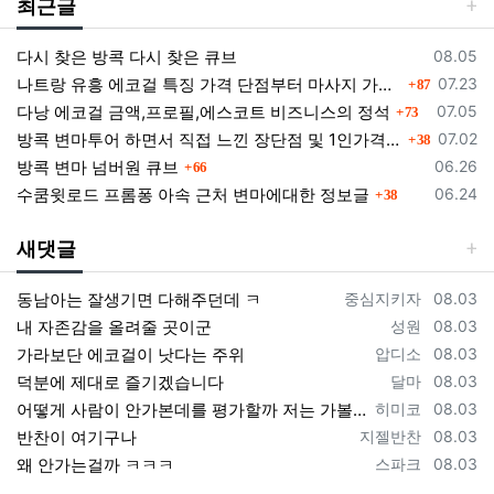
최근글
등록일
다시 찾은 방콕 다시 찾은 큐브
08.05
댓글
등록일
나트랑 유흥 에코걸 특징 가격 단점부터 마사지 가라오케 알아보기
07.23
87
댓글
등록일
다낭 에코걸 금액,프로필,에스코트 비즈니스의 정석
07.05
73
댓글
등록일
방콕 변마투어 하면서 직접 느낀 장단점 및 1인가격 소개
07.02
38
댓글
등록일
방콕 변마 넘버원 큐브
06.26
66
댓글
등록일
수쿰윗로드 프롬퐁 아속 근처 변마에대한 정보글
06.24
38
새댓글
등록자
등록일
동남아는 잘생기면 다해주던데 ㅋ
중심지키자
08.03
등록자
등록일
내 자존감을 올려줄 곳이군
성원
08.03
등록자
등록일
가라보단 에코걸이 낫다는 주위
압디소
08.03
등록자
등록일
덕분에 제대로 즐기겠습니다
달마
08.03
등록자
등록일
어떻게 사람이 안가본데를 평가할까 저는 가볼게요
히미코
08.03
등록자
등록일
반찬이 여기구나
지젤반찬
08.03
등록자
등록일
왜 안가는걸까 ㅋㅋㅋ
스파크
08.03