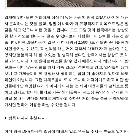
업계에 있다 보면 저희에게 점점 더 많은 사람이 방콕
DNA
마사지에 대해
서 문의하시는 것을 볼 때
,
정말 이 나라가 더 유명해지고 이쪽으로 많은 발
달을 하고 있구나 이런 것을 느낍니다
.
그도 그럴 것이 한국에서는 상상도
못 할 가격으로 변마까지 즐길 수 있다 보니 사람들이 더 많이들 가는 것 같
습니다
.
방콕
DNA
마사지 같은 건 한 사람당
2,500
바트 정도만 준비를 해가
시면 즐기실 수 있고
,
뭐 선택을 하는 거에 따라서 가격대가 더 높아질 수는
있지만 붐붐까지 해 볼 수 있는 걸 생각해 본다면 한국에서는 상상도 못 해
볼 가격입니다
. 10
만원대로 해소를 할 수 있기 때문입니다
.
해당 나라의 밤
문화는 이미 많은 진화를 해서 각종 업소가 성행하고 있고
,
업장들이 많다
보니 그 가게들끼리 또 경쟁해서 퀄리티는 점점 더 좋아지고 있다고 봐도
과언이 아닙니다
.
그런 다채로움이 또 이 도시의 매력이기도 하고 비단 한
인들에게만 유명한 나라가 아니라 이제는 전 세계 여행자들의 교차로로 통
하고 있기도 합니다
.
활기로 가득 찬 이곳에서 사실상 동양식의 섬세한 매
력을 뽐내는 변마를 제대로 체험하고 싶다면 저희 쪽을 통해서 예약하고
가시면 편하게 이용을 하실 수 있을 겁니다
.
1.
방콕 마사지 추천 디시
이미 방콕
DNA
마사지 업장에 대해서 알고 연락을 주시는 분들도 있지만
,