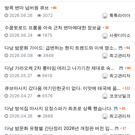
댓글
방콕 변마 넘버원 큐브
66
등록일
조회
등록자
2026.06.26
3072
툭툭라이더
댓글
수쿰윗로드 프롬퐁 아속 근처 변마에대한 정보글
38
등록일
조회
등록자
2026.06.24
1975
사왓디미소
댓글
다낭 밤문화 가이드: 급변하는 현지 트렌드와 이색 명소…
94
등록일
조회
등록자
2026.06.08
3949
최고관리자
댓글
다낭 가라오케 2차 롱타임 데리고 나가기전 제대로 숙지…
94
등록일
조회
등록자
2026.05.27
6616
최고관리자
댓글
큐브마사지 갔다옴 여기만한곳이 없다. 이맛에 태국에 옵…
122
등록일
조회
등록자
2026.04.27
6576
코코넛밀크
댓글
다낭 방석집 마사지 요정스파가 최초로 상륙 했습니다.
10
등록일
조회
등록자
2026.04.26
2888
최고관리자
댓글
다낭 밤문화 유형별 간단정리 2026년 개정판 버전 입…
17