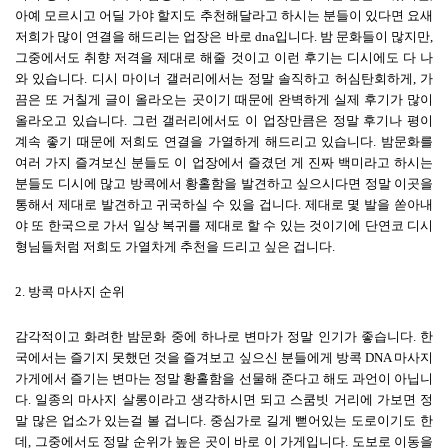
아예 모르시고 어딜 가야 할지도 추천해달라고 하시는 분들이 있다면 요새
저희가 많이 연결을 해드리는 업장은 바로
dna
입니다
.
밤 문화들이 많지만
,
그중에서도 취향 저격을 제대로 해줄 것이고 이런 후기는 디시에도 다 나
와 있습니다
.
디시 마이너 갤러리에서는 정말 솔직하고 허심탄회하게
,
가
끔은 또 거칠게 글이 올라오는 곳이기 때문에 완벽하게 실제 후기가 많이
올라오고 있습니다
.
그런 갤러리에서도 이 업장만큼은 정말 후기나 평이
계속 좋기 때문에 저희도 연결을 가열하게 해드리고 있습니다
.
밤문화를
여러 가지 즐겨보신 분들도 이 업장에서 즐겼던 게 진짜 백미라고 하시는
분들도 디시에 많고 방콕에서 황홀함을 발견하고 싶으시다면 정말 이곳을
통해서 제대로 발견하고 귀국하실 수 있을 겁니다
.
제대로 몇 발을 쏟아내
야 또 한국으로 가서 일상 복귀를 제대로 할 수 있는 것이기에 단연코 디시
형님들처럼 저희도 가열차게 추천을 드리고 싶은 겁니다
.
2.
방콕 마사지 순위
감각적이고 화려한 밤문화 중에 하나로 변마가 정말 인기가 좋습니다
.
한
국에서는 즐기지 못했던 것을 즐겨보고 싶으신 분들에게 방콕
DNA
마사지
가게에서 즐기는 변마는 정말 황홀함을 선물해 준다고 해도 과언이 아닙니
다
.
일종의 마사지 살롱이라고 생각하시면 되고 스쿰빗 거리에 가보면 정
말 많은 업소가 있는걸 볼 겁니다
.
중심가로 길게 뻗어있는 도로이기도 한
데
,
그중에서도 정말 순위가 높은 곳이 바로 이 가게입니다
.
도보로 이동을