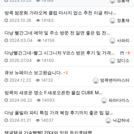
2023.10.25
14189
정홍재
방콕 밤문화 가라오케 클럽 마사지 업소 추천 이글 하나…
등록일
조회
등록자
2023.10.26
14183
정홍재
다낭 빨간그네 예약 및 주소 방문 전 알면 좋은 팁 전…
등록일
조회
등록자
2024.03.04
14156
사파리
댓글
다낭빨간그네-빨그 시그니처 V코스 받은 후기 및 가격공…
8
등록일
조회
등록자
2025.07.04
14150
압디소
댓글
큐브 뉴페이스 보고왔습니다.
2
등록일
조회
등록자
2024.12.23
14132
방콕변마마스터
방콕의 새로운 명소 !! 새로오픈한 물집 CUBE M…
등록일
조회
등록자
2024.06.22
14093
파라다이스
다낭 풀빌라 파티 특징 가격 복장 후기까지 좋은 팁 알…
등록일
조회
등록자
2024.01.31
14037
닉값허네
탱글탱글 가슴빵빵! 20대의 맛은 돈키호테뿐