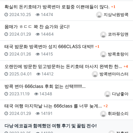
댓글
확실히 돈키호테가 방콕변마 로컬중 이쁜애들이 많다.
1
등록일
조회
등록자
2024.10.25
14474
지상낙원방콕
몸매가 ㅎㄷㄷ 꽉 찬 슴가와 궁디!
등록일
조회
등록자
2024.01.29
14464
코까푸잉맨
댓글
태국 밤문화 방콕변마 성지 666CLASS 대박!!
1
등록일
조회
등록자
2024.01.26
14415
방콕호랑이
댓글
오랜만에 방문한 믿고방문하는 돈키호테 마사지 완벽한 한…
4
등록일
조회
등록자
2025.04.01
14412
방콕변마마스터
방콕 변마 666class 후회 없는 선택!!!!!!!…
등록일
조회
등록자
2023.11.19
14348
다낭좋아
댓글
태국 여행 마지막날 나는 666class 를 너무 늦게…
2
등록일
조회
등록자
2024.01.29
14191
휘파람소리
다낭 에코걸과 함께했던 여행 후기 및 꿀팁 전수!
등록일
조회
등록자