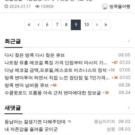
등록일
조회
등록자
2024.01.17
13968
방콕뚫어뻥
(first)
(previous)
(current)
(next)
(last)
6
7
8
9
10
최근글
등록일
다시 찾은 방콕 다시 찾은 큐브
08.05
댓글
등록일
나트랑 유흥 에코걸 특징 가격 단점부터 마사지 가라오케 알아보기
07.23
87
댓글
등록일
다낭 에코걸 금액,프로필,에스코트 비즈니스의 정석
07.05
73
댓글
등록일
방콕 변마투어 하면서 직접 느낀 장단점 및 1인가격 소개
07.02
38
댓글
등록일
방콕 변마 넘버원 큐브
06.26
66
댓글
등록일
수쿰윗로드 프롬퐁 아속 근처 변마에대한 정보글
06.24
38
새댓글
등록자
등록일
동남아는 잘생기면 다해주던데 ㅋ
중심지키자
08.03
등록자
등록일
내 자존감을 올려줄 곳이군
성원
08.03