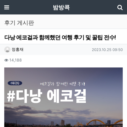
기
메뉴
밤방콕
후기 게시판
다낭 에코걸과 함께했던 여행 후기 및 꿀팁 전수!
작성자 정보
작성
작성일
정홍재
2023.10.25 09:50
컨텐츠 정보
조회
14,188
본문