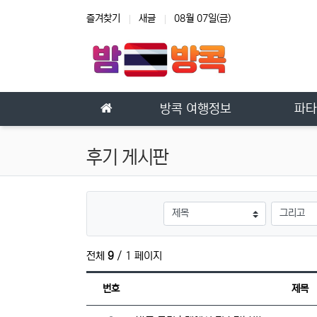
상단 네비
즐겨찾기
새글
08월 07일(금)
메인 메뉴
방콕 여행정보
파타
후기 게시판
검색대상
전체
9
/ 1 페이지
번호
제목