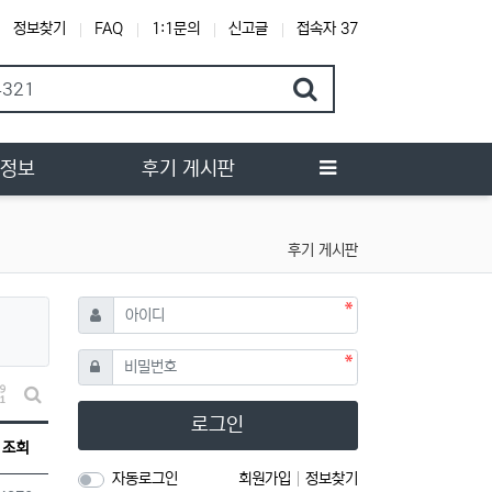
정보찾기
FAQ
1:1문의
신고글
접속자 37
행정보
후기 게시판
후기 게시판
필수
아이디
필수
비밀번호
게시물 정렬
게시판 검색
로그인
조회
자동로그인
회원가입
정보찾기