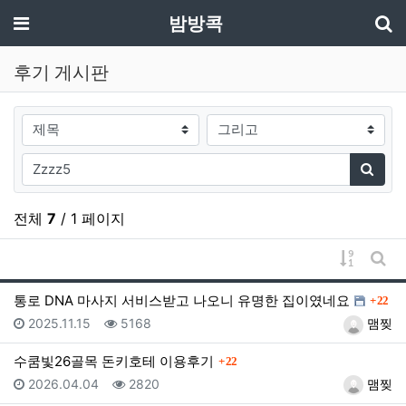
기
메뉴
밤방콕
후기 게시판
검색대상
검색어
검색
전체
7
/ 1 페이지
게시물 
게시
댓글
통로 DNA 마사지 서비스받고 나오니 유명한 집이였네요
22
등록일
조회
등록자
2025.11.15
5168
맴찢
댓글
수쿰빛26골목 돈키호테 이용후기
22
등록일
조회
등록자
2026.04.04
2820
맴찢