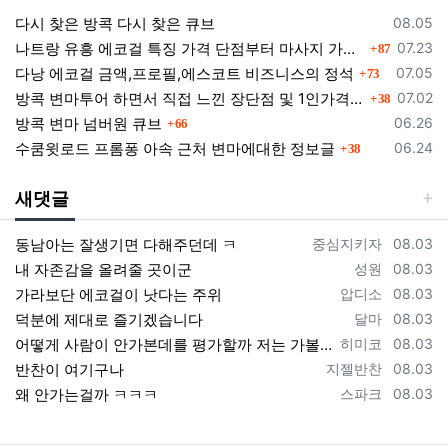
등록일
다시 찾은 방콕 다시 찾은 큐브
08.05
댓글
등록일
나트랑 유흥 에코걸 특징 가격 단점부터 마사지 가라오케 알아보기
07.23
87
댓글
등록일
다낭 에코걸 금액,프로필,에스코트 비즈니스의 정석
07.05
73
댓글
등록일
방콕 변마투어 하면서 직접 느낀 장단점 및 1인가격 소개
07.02
38
댓글
등록일
방콕 변마 넘버원 큐브
06.26
66
댓글
등록일
수쿰윗로드 프롬퐁 아속 근처 변마에대한 정보글
06.24
38
새댓글
등록자
등록일
동남아는 잘생기면 다해주던데 ㅋ
중심지키자
08.03
등록자
등록일
내 자존감을 올려줄 곳이군
성원
08.03
등록자
등록일
가라보단 에코걸이 낫다는 주위
압디소
08.03
등록자
등록일
덕분에 제대로 즐기겠습니다
달마
08.03
등록자
등록일
어떻게 사람이 안가본데를 평가할까 저는 가볼게요
히미코
08.03
등록자
등록일
반찬이 여기구나
지젤반찬
08.03
등록자
등록일
왜 안가는걸까 ㅋㅋㅋ
스파크
08.03