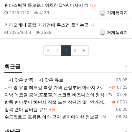
댓글
판타스틱한 통로9에 위치한 DNA 마사지
13
등록일
조회
등록자
2025.11.10
4139
거제폭격기
댓글
카라오케나 클럽 가기전에 무조건 들리는곳
7
등록일
조회
등록자
2025.10.04
3589
거제폭격기
(current)
1
최근글
등록일
다시 찾은 방콕 다시 찾은 큐브
08.05
댓글
등록일
나트랑 유흥 에코걸 특징 가격 단점부터 마사지 가라오케 알아보기
07.23
87
댓글
등록일
다낭 에코걸 금액,프로필,에스코트 비즈니스의 정석
07.05
73
댓글
등록일
방콕 변마투어 하면서 직접 느낀 장단점 및 1인가격 소개
07.02
38
댓글
등록일
방콕 변마 넘버원 큐브
06.26
66
댓글
등록일
수쿰윗로드 프롬퐁 아속 근처 변마에대한 정보글
06.24
38
새댓글