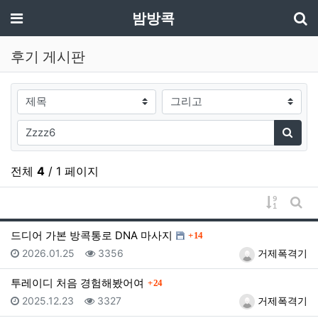
기
메뉴
밤방콕
후기 게시판
검색대상
검색어
검색
전체
4
/ 1 페이지
게시물 
게시
댓글
드디어 가본 방콕통로 DNA 마사지
14
등록일
조회
등록자
2026.01.25
3356
거제폭격기
댓글
투레이디 처음 경험해봤어여
24
등록일
조회
등록자
2025.12.23
3327
거제폭격기