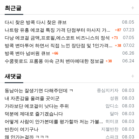
최근글
등록일
다시 찾은 방콕 다시 찾은 큐브
08.05
댓글
등록일
나트랑 유흥 에코걸 특징 가격 단점부터 마사지 가라오케 알아보기
07.23
87
댓글
등록일
다낭 에코걸 금액,프로필,에스코트 비즈니스의 정석
07.05
73
댓글
등록일
방콕 변마투어 하면서 직접 느낀 장단점 및 1인가격 소개
07.02
38
댓글
등록일
방콕 변마 넘버원 큐브
06.26
66
댓글
등록일
수쿰윗로드 프롬퐁 아속 근처 변마에대한 정보글
06.24
38
새댓글
등록자
등록일
동남아는 잘생기면 다해주던데 ㅋ
중심지키자
08.03
등록자
등록일
내 자존감을 올려줄 곳이군
성원
08.03
등록자
등록일
가라보단 에코걸이 낫다는 주위
압디소
08.03
등록자
등록일
덕분에 제대로 즐기겠습니다
달마
08.03
등록자
등록일
어떻게 사람이 안가본데를 평가할까 저는 가볼게요
히미코
08.03
등록자
등록일
반찬이 여기구나
지젤반찬
08.03
등록자
등록일
왜 안가는걸까 ㅋㅋㅋ
스파크
08.03