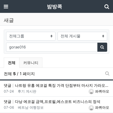
기
메뉴
밤방콕
새글
게시판그룹
검색대상
필수
검색어
검색
전체게시물 그룹 목록
전체
커뮤니티
전체
5
/ 1 페이지
새
댓글
나트랑 유흥 에코걸 특징 가격 단점부터 마사지 가라오케 알아보기
등록일
등록자
07-24
후기 게시판
파퀴아오
댓글
다낭 에코걸 금액,프로필,에스코트 비즈니스의 정석
등록일
등록자
07-06
베트남 여행정보
파퀴아오