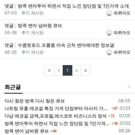
댓글
방콕 변마투어 하면서 직접 느낀 장단점 및 1인가격 소개
등록일
등록자
07-03
후기 게시판
파퀴아오
댓글
방콕 변마 넘버원 큐브
등록일
등록자
06-28
후기 게시판
파퀴아오
댓글
수쿰윗로드 프롬퐁 아속 근처 변마에대한 정보글
등록일
등록자
06-25
후기 게시판
파퀴아오
(current)
1
최근글
등록일
다시 찾은 방콕 다시 찾은 큐브
08.05
댓글
등록일
나트랑 유흥 에코걸 특징 가격 단점부터 마사지 가라오케 알아보기
07.23
87
댓글
등록일
다낭 에코걸 금액,프로필,에스코트 비즈니스의 정석
07.05
73
댓글
등록일
방콕 변마투어 하면서 직접 느낀 장단점 및 1인가격 소개
07.02
38
댓글
등록일
방콕 변마 넘버원 큐브
06.26
66