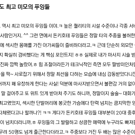
도 최고 미모의 푸잉들
역시 최고 미모의 푸잉들 이야.ㅋ 높은 퀄리티의 시설 수준이나 각종 서
 사람인거지. ^^ 그런 면에서 돈키호테 푸잉들은 정말 타의 추종을 불허
굴에 섹시한 몸매를 가진 아가씨들이 즐비하더라고.ㅋ 근데 단순히 외모만
지 확실히 겸비했다는 게 핵심 포인트지! ㅎㅎ 실제로 내가 마사지 시술 
 진짜 깜짝 놀랐어.ㅎ 힘 조절이라든가 테크닉적인 측면 모두 팔방미인처
음을 팍~ 사로잡기 위해서 정말 최선을 다하는 모습에 내심 감동받았다니깐
까지 꽤 유창하게 한다는 사실! 덕분에 마사지받으면서 불편감 거의 없이
 말 걸어주고 또 위트 있게 받아쳐 주기도 하니까, 정말이지 술술~ 대화가
말 최고였었지, 섹시한 단발머리에 봉긋한 가슴에다 탄력 넘치는 큼지막한 
 자체였다고나 할까나?! ㅋㅋ 게다가 돈키호테 푸잉들 대부분이 20대 중
정이 넘치더라니까.ㅎ 푸잉들의 그 발랄하고 상큼한 매력에 누구라도 빠져
이 무려 50명도 넘게 출근한다더라고.ㅋ 주중보다 거진 두 배는 많은 수준