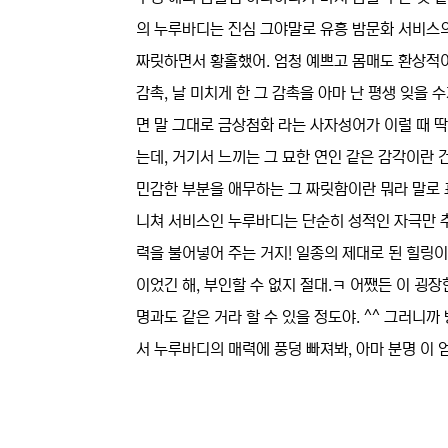
의 누루바디는 진심 그야말로 유흥 밤문화 서비스
짜릿하면서 황홀했어. 엄청 예쁘고 몸매도 환상적이
감촉, 날 미치게 한 그 감촉을 아마 난 평생 잊을
면 말 그대로 금상첨화 라는 사자성어가 이럴 때 딱
는데, 거기서 느끼는 그 묘한 연인 같은 감각이란 
민감한 부분을 애무하는 그 짜릿함이란 뭐라 말로 표
니쳐 서비스인 누루바디는 단순히 성적인 자극만 추
력을 불어넣어 주는 거지! 일종의 제대로 된 힐링이
이었긴 해, 부인할 수 없지 절대.ㅋ 어쨌든 이 
명과도 같은 거라 할 수 있을 정도야. ^^ 그러니
서 누루바디의 매력에 풍덩 빠져봐, 아마 분명 이 