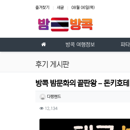
상단 네비
즐겨찾기
새글
08월 06일(목)
메인 메뉴
방콕 여행정보
파타
후기 게시판
방콕 밤문화의 끝판왕 – 돈키호테
작성자 정보
작성
다짱랜드
컨텐츠 정보
조회
12,134
본문