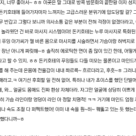
지, 너무 좋아서~ ㅎㅎ 이곳은 말 그대로 방콕 밤문화의 끝판왕 이자 성
일단 돈키호테에 들어가자마자 느껴지는 고급스러운 분위기에 압도당할 걸? 
무 반갑고 그렇다 보니까 의사소통 같은 부분이 전혀 걱정이 없겠더라고, 
지 놀라웠던 건 바로 마사지 시스템이야! 돈키호테는 누루 마사지로 특화된
모의 푸잉 아가씨가 젤 바른 몸으로 마사지를 시술하면서 가슴이랑 허벅지로
 장난 아니게 짜릿해~ㅎ 솔직히 에로틱한 면이 좀 많이 있긴 한데, 어떻게
고 할 수 있지. ㅎㅎ 돈키호테의 푸잉들도 다들 미모는 물론이고 마인드
를 해 주는데 온몸에 전율감이 내내 쫘르륵~ 흐르더라고, 후흣~ㅎ 그러
매라고.ㅋ 여기선 후회할 일 전혀 없어. 특히나 내가 초이스를 했던 단발
 와... 얼굴도 몸매도 진짜 환상 자체더라. 자그만 얼굴에 상당히 이쁘게
히 가슴 라인이랑 엉덩이 라인 아 정말 치명적! ㅋㅋ 거기에 마인드 엄청
나 속도 조절 다 퍼펙트했어! 이미 내 속을 훤~히~ 꿰뚫고 있는 듯 했는데
 뻔했다니까~ㅎ