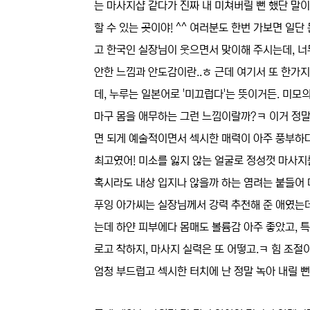
는 마사지샵 같다가 진짜 내 미쳐버릴 뻔 했단 말이
할 수 있는 곳이야! ^^ 여러분도 한번 가보면 
고 한국인 실장님이 웃으면서 맞이해 주시는데, 너
안한 느낌과 안도감이란..ㅎ 근데 여기서 또 한가
데, 누루는 일본어로 '미끄럽다'는 뜻이거든. 미
마구 몸을 애무하는 그런 느낌이랄까?ㅋ 이거 정말
면 되게 예술적이면서 섹시한 매력이 아주 풍부하다
최고였어! 미소를 잃지 않는 얼굴로 정성껏 마사지
혹시라도 내상 입지나 않을까 하는 염려는 붙들어 
푸잉 아가씨는 실장님께서 강력 추천해 준 애였는데,
는데 하얀 피부에다 몸매도 볼륨감 아주 좋았고, 특
로고 착하지, 마사지 실력은 또 어떻고.ㅋ 힘 조절이
엄청 부드럽고 섹시한 터치에 난 정말 녹아 내릴