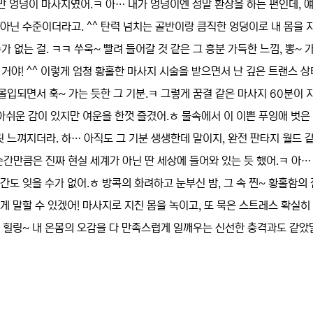
만 엉덩이 마사지였어.ㅋ 아… 내가 엉덩이엔 정말 환장을 하는 편인데, 
아닌 수준이더라고. ^^ 탄력 넘치는 골반이랑 큼직한 엉덩이로 내 몸을 
수가 없는 걸. ㅋㅋ 쑤욱~ 빨려 들어갈 것 같은 그 흥분 가득한 느낌, 뽕~ 
을 거야! ^^ 이렇게 엄청 황홀한 마사지 시술을 받으면서 난 깊은 트랜스 
입되면서 훅~ 가는 듯한 그 기분.ㅋ 그렇게 꿈결 같은 마사지 60분이 
 아쉬운 감이 있지만 여운을 한껏 즐겼어.ㅎ 물속에서 이 이쁜 푸잉애 벗은
 느껴지더라. 하… 아직도 그 기분 생생한데 말이지, 완전 판타지 월드 
간만큼은 진짜 현실 세계가 아닌 딴 세상에 들어와 있는 듯 했어.ㅋ 아…
간도 잊을 수가 없어.ㅎ 방콕의 화려하고 눈부신 밤, 그 속 찐~ 황홀함의
게 말할 수 있겠어! 마사지로 지친 몸을 녹이고, 또 묵은 스트레스 확실히
진 힐링~ 내 온몸의 오감을 다 만족스럽게 일깨우는 신선한 충격과도 같았