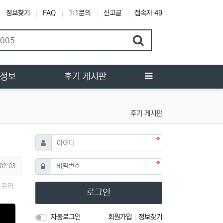
정보찾기
FAQ
1:1문의
신고글
접속자 49
행정보
후기 게시판
후기 게시판
필수
아이디
필수
비밀번호
 02:03
관리
로그인
자동로그인
회원가입
정보찾기