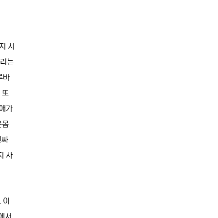
지 시
거리는
루바
 또
 애가
온몸
진짜
지 사
 이
테에서