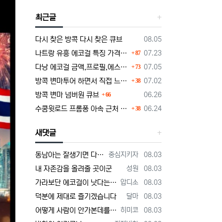
최근글
등록일
다시 찾은 방콕 다시 찾은 큐브
08.05
댓글
등록일
나트랑 유흥 에코걸 특징 가격 단점부터 마사지 가라오케 알아보기
07.23
87
댓글
등록일
다낭 에코걸 금액,프로필,에스코트 비즈니스의 정석
07.05
73
댓글
등록일
방콕 변마투어 하면서 직접 느낀 장단점 및 1인가격 소개
07.02
38
댓글
등록일
방콕 변마 넘버원 큐브
06.26
66
댓글
등록일
수쿰윗로드 프롬퐁 아속 근처 변마에대한 정보글
06.24
38
새댓글
등록자
등록일
동남아는 잘생기면 다해주던데 ㅋ
중심지키자
08.03
등록자
등록일
내 자존감을 올려줄 곳이군
성원
08.03
등록자
등록일
가라보단 에코걸이 낫다는 주위
압디소
08.03
등록자
등록일
덕분에 제대로 즐기겠습니다
달마
08.03
등록자
등록일
어떻게 사람이 안가본데를 평가할까 저는 가볼게요
히미코
08.03