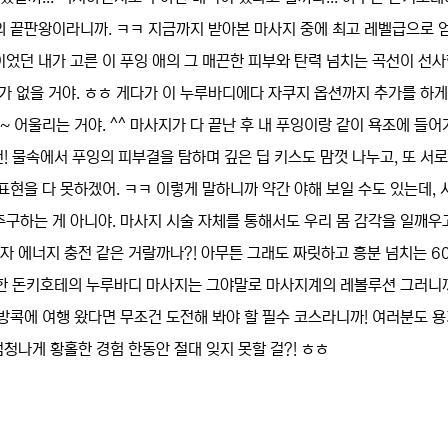
의 끝판왕이라니까. ㅋㅋ 지금까지 받아본 마사지 중에 최고 레벨급으로 
었던 내가 고른 이 푸잉 애의 그 매끈한 피부와 탄력 넘치는 곡선이 선사
 수가 없을 거야. ㅎㅎ 게다가 이 누루바디에다 자쿠지 옵션까지 추가를 하게
~ 어울리는 거야. ^^ 마사지가 다 끝난 후 내 푸잉이랑 같이 욕조에 들어
건! 물속에서 푸잉의 피부결을 탐하며 깊은 딥 키스도 맘껏 나누고, 또 서
현을 다 못하겠어. ㅋㅋ 이렇게 말하니까 약간 야해 보일 수도 있는데, 
구하는 게 아니야. 마사지 시술 자체를 통해서도 우리 몸 감각을 일깨우
자 에너지 충전 같은 거랄까나?! 아무튼 그래도 짜릿하고 흥분 넘치는 6
굉장한 돈키호테의 누루바디 마사지는 그야말로 마사지계의 레볼루션 그러니
까 방콕에 여행 왔다면 무조건 도전해 봐야 할 필수 코스라니까! 여러분도 용
엄청나게 황홀한 경험 한동안 절대 잊지 못할 걸?! ㅎㅎ