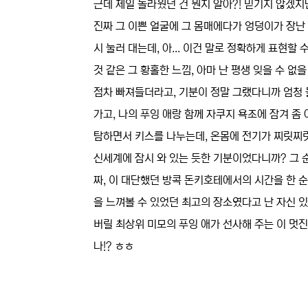
근데 제일 놀라웠던 건 뭔지 알아?! 믿기지 않겠지
진짜 그 이쁜 얼굴에 그 몸매에다가 엉덩이가 장난 
시 눌러 대는데, 아... 이건 말로 정확하게 표현할 
것 같은 그 황홀한 느낌, 아마 난 평생 잊을 수 없
점차 빠져들더라고, 기분이 정말 그랬다니까 엄청 몰
가고, 나의 푸잉 애랑 함께 자쿠지 욕조에 잠겨 좀
탐하면서 키스를 나누는데, 온몸에 전기가 찌릿찌릿
신세계에 잠시 와 있는 듯한 기분이었다니까? 그 순
짜, 이 대단했던 방콕 돈키호테에서의 시간을 한 순
을 느껴볼 수 있었던 최고의 장소였다고 난 자신 있
버릴 최상위 미모의 푸잉 애가 선사해 주는 이 멋
나!? ㅎㅎ