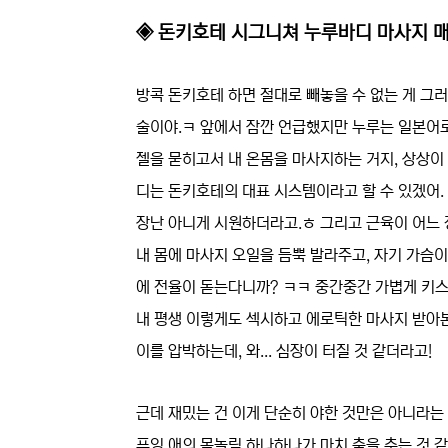
◈ 돈키호테 시그니쳐 누루바디 마사지 매
방콕 돈키호테 하면 절대로 빼놓을 수 없는 게 그
술이야.ㅋ 앞에서 잠깐 언급했지만 누루는 일본어로
젤을 묻히고서 내 온몸을 마사지하는 거지, 상상이 
디는 돈키호테의 대표 시스템이라고 할 수 있겠어. 
장난 아니게 시원하더라고.ㅎ 그리고 근육이 어느 
내 몸에 마사지 오일을 듬뿍 발라주고, 자기 가슴이
에 전율이 돋는다니까? ㅋㅋ 중간중간 가볍게 키스
내 평생 이렇게도 섹시하고 에로틱한 마사지 받아본
이를 압박하는데, 와... 심장이 터질 것 같더라고!
근데 재밌는 건 이게 단순히 야한 것만은 아니라는 
푸잉 애의 몸놀림 하나하나가 마치 춤을 추는 것 같