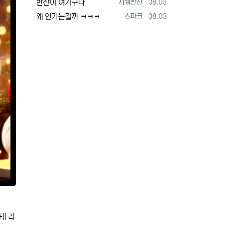
등록자
등록일
반찬이 여기구나
지젤반찬
08.03
등록자
등록일
왜 안가는걸까 ㅋㅋㅋ
스파크
08.03
테 라