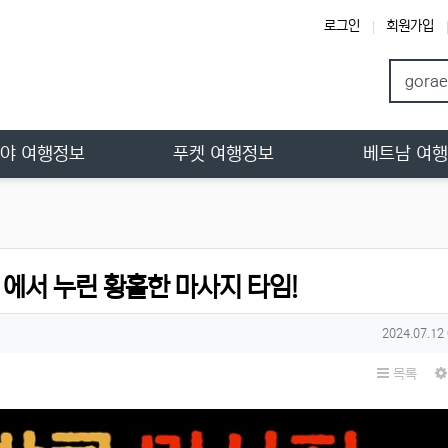
로그인
회원가입
야 여행정보
푸켓 여행정보
베트남 여
 에서 누린 황홀한 마사지 타임!
작성일
2024.07.12
목록