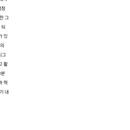
엄청
한 그
 되
가 있
로의
시그
고 활
0분
까 혁
기 내