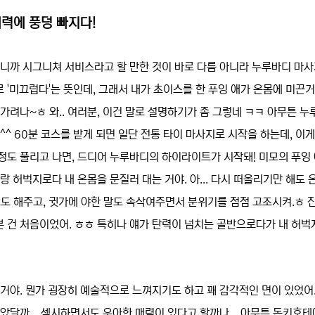
력에 풍덩 빠지다!
러니까 시그니쳐 서비스라고 할 만한 것이 바로 다름 아니라 누루바디 마사
 '미끄럽다'는 뜻인데, 그래서 내가 초이스를 한 푸잉 애가 온몸에 미끈
가려나~ㅎ 와.. 여러분, 이건 말로 설명하기가 좀 그렇네 ㅋㅋ 아무튼 누
^^ 60분 코스를 받게 되면 일단 전통 타이 마사지로 시작을 하는데, 이게
정도 풀리고 나면, 드디어 누루바디의 하이라이트가 시작돼! 미모의 푸잉
랑 허벅지로다 내 온몸을 문질러 대는 거야. 아... 다시 떠올리기만 해도 
도 해주고, 귓가에 야한 말도 속삭여주면서 분위기를 점점 고조시켜.ㅎ 
 건 처음이었어. ㅎㅎ 특히나 얘가 탄력이 넘치는 골반으로다가 내 허벅
거야. 뭔가 굉장히 예술적으로 느껴지기도 하고 꽤 감각적인 면이 있었어.
았달까... 섹시하면서도 우아한 매력이 있다고 할까나... 아무튼 돈키호