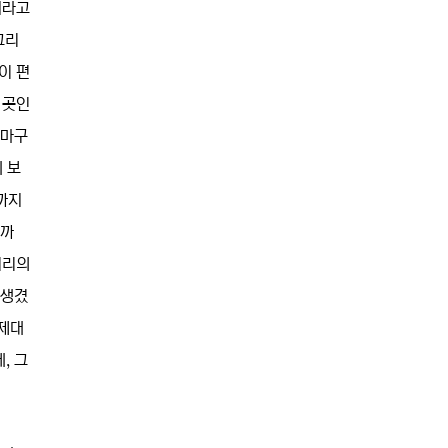
지라고
그리
이 편
 곳인
 마구
 보
까지
니까
머리의
 생겼
 제대
, 그