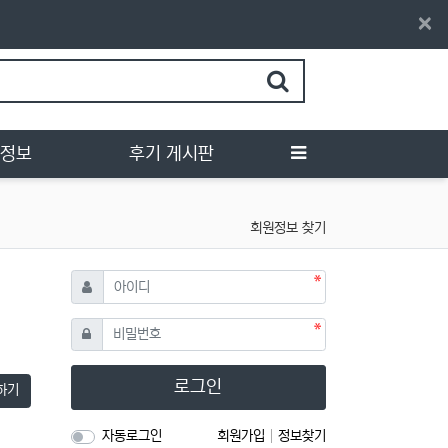
×
정보찾기
FAQ
1:1문의
신고글
접속자 63
행정보
후기 게시판
회원정보 찾기
필수
아이디
필수
비밀번호
로그인
하기
자동로그인
회원가입
정보찾기