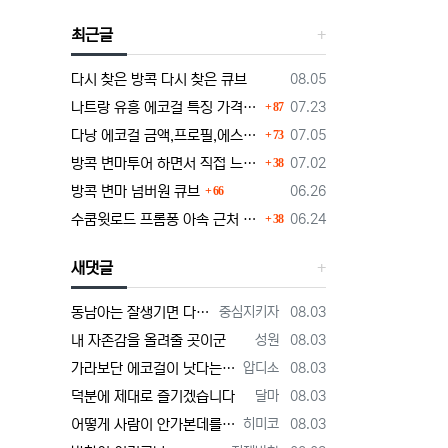
최근글
등록일
다시 찾은 방콕 다시 찾은 큐브
08.05
댓글
등록일
나트랑 유흥 에코걸 특징 가격 단점부터 마사지 가라오케 알아보기
07.23
87
댓글
등록일
다낭 에코걸 금액,프로필,에스코트 비즈니스의 정석
07.05
73
댓글
등록일
방콕 변마투어 하면서 직접 느낀 장단점 및 1인가격 소개
07.02
38
댓글
등록일
방콕 변마 넘버원 큐브
06.26
66
댓글
등록일
수쿰윗로드 프롬퐁 아속 근처 변마에대한 정보글
06.24
38
새댓글
등록자
등록일
동남아는 잘생기면 다해주던데 ㅋ
중심지키자
08.03
등록자
등록일
내 자존감을 올려줄 곳이군
성원
08.03
등록자
등록일
가라보단 에코걸이 낫다는 주위
압디소
08.03
등록자
등록일
덕분에 제대로 즐기겠습니다
달마
08.03
등록자
등록일
어떻게 사람이 안가본데를 평가할까 저는 가볼게요
히미코
08.03