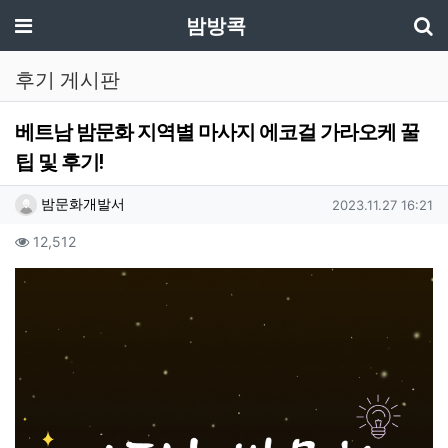
기
메뉴
밤방콕
후기 게시판
베트남 밤문화 지역별 마사지 에코걸 가라오케 꿀
팁 및 후기!
작성자 정보
작성
작성일
밤문화개발서
2023.11.27 16:21
컨텐츠 정보
조회
12,512
본문