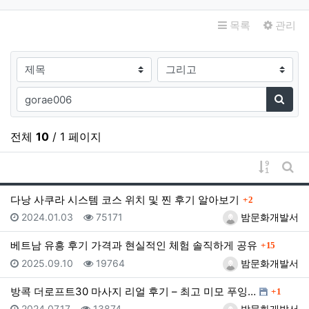
목록
관리
검색대상
검색어
검색
전체
10
/ 1 페이지
게시물 
게시
댓글
다낭 사쿠라 시스템 코스 위치 및 찐 후기 알아보기
2
등록일
조회
등록자
2024.01.03
75171
밤문화개발서
댓글
베트남 유흥 후기 가격과 현실적인 체험 솔직하게 공유
15
등록일
조회
등록자
2025.09.10
19764
밤문화개발서
댓글
방콕 더로프트30 마사지 리얼 후기 – 최고 미모 푸잉…
1
등록일
조회
등록자
2024.07.17
13874
밤문화개발서