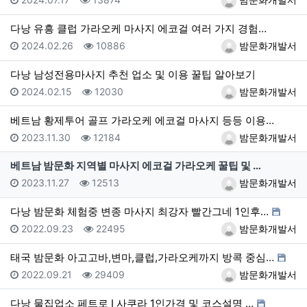
다낭 유흥 클럽 가라오케 마사지 에코걸 여러 가지 경험…
등록일
조회
등록자
2024.02.26
10886
밤문화개발서
다낭 남성전용마사지 추천 업소 및 이용 꿀팁 알아보기
등록일
조회
등록자
2024.02.15
12030
밤문화개발서
베트남 황제투어 골프 가라오케 에코걸 마사지 등등 이용…
등록일
조회
등록자
2023.11.30
12184
밤문화개발서
베트남 밤문화 지역별 마사지 에코걸 가라오케 꿀팁 및 …
등록일
조회
등록자
2023.11.27
12513
밤문화개발서
다낭 밤문화 체험중 변종 마사지 최강자 빨간그네 1인후…
등록일
조회
등록자
2022.09.23
22495
밤문화개발서
태국 밤문화 아고고바,변마,클럽,가라오케까지 방콕 중심…
등록일
조회
등록자
2022.09.21
29409
밤문화개발서
다낭 물집업소 페트로 I 사쿠라 1인가격 및 코스설명 …