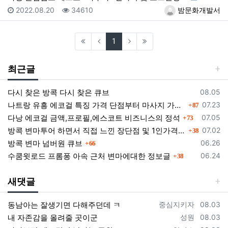
등록일
조회
등록자
2022.08.20
34610
밤문화개발서
(current)
1
최근글
등록일
다시 찾은 방콕 다시 찾은 큐브
08.05
댓글
등록일
나트랑 유흥 에코걸 특징 가격 단점부터 마사지 가라오케 알아보기
07.23
87
댓글
등록일
다낭 에코걸 금액,프로필,에스코트 비즈니스의 정석
07.05
73
댓글
등록일
방콕 변마투어 하면서 직접 느낀 장단점 및 1인가격 소개
07.02
38
댓글
등록일
방콕 변마 넘버원 큐브
06.26
66
댓글
등록일
수쿰윗로드 프롬퐁 아속 근처 변마에대한 정보글
06.24
38
새댓글
등록자
등록일
동남아는 잘생기면 다해주던데 ㅋ
중심지키자
08.03
등록자
등록일
내 자존감을 올려줄 곳이군
성원
08.03