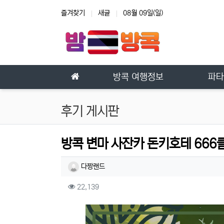
상단 네비
즐겨찾기
새글
08월 09일(일)
메인 메뉴
방콕 여행정보
파타
후기 게시판
방콕 변마 사잔카 돈키호테 666클
작성자 정보
작성
다짱랜드
컨텐츠 정보
조회
22,139
본문