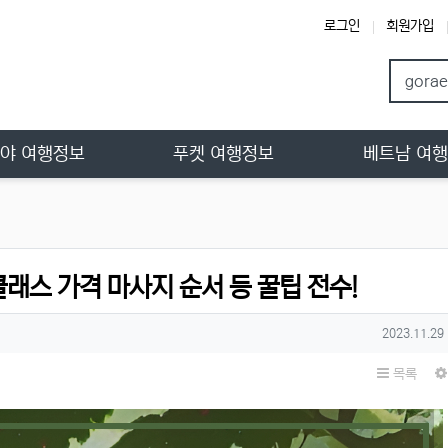
로그인
회원가입
야 여행정보
푸켓 여행정보
베트남 여
래스 가격 마사지 순서 등 꿀팁 전수!
작성일
2023.11.29
목록