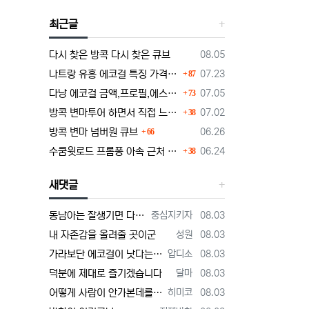
최근글
등록일
다시 찾은 방콕 다시 찾은 큐브
08.05
댓글
등록일
나트랑 유흥 에코걸 특징 가격 단점부터 마사지 가라오케 알아보기
07.23
87
댓글
등록일
다낭 에코걸 금액,프로필,에스코트 비즈니스의 정석
07.05
73
댓글
등록일
방콕 변마투어 하면서 직접 느낀 장단점 및 1인가격 소개
07.02
38
댓글
등록일
방콕 변마 넘버원 큐브
06.26
66
댓글
등록일
수쿰윗로드 프롬퐁 아속 근처 변마에대한 정보글
06.24
38
새댓글
등록자
등록일
동남아는 잘생기면 다해주던데 ㅋ
중심지키자
08.03
등록자
등록일
내 자존감을 올려줄 곳이군
성원
08.03
등록자
등록일
가라보단 에코걸이 낫다는 주위
압디소
08.03
등록자
등록일
덕분에 제대로 즐기겠습니다
달마
08.03
등록자
등록일
어떻게 사람이 안가본데를 평가할까 저는 가볼게요
히미코
08.03