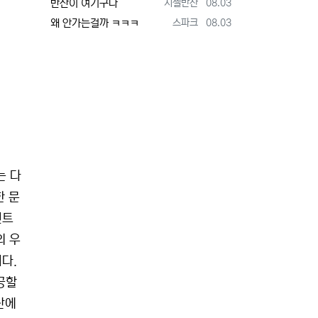
등록자
등록일
반찬이 여기구나
지젤반찬
08.03
등록자
등록일
왜 안가는걸까 ㅋㅋㅋ
스파크
08.03
는 다
한 문
먼트
의 우
다.
공할
산에