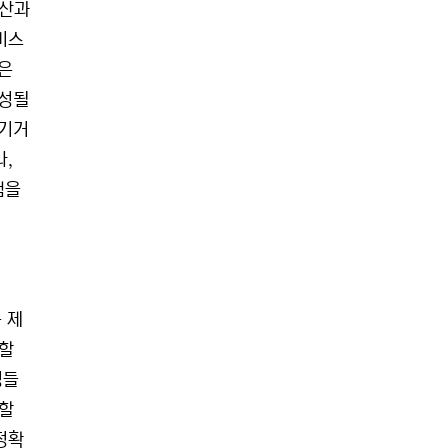
예산과
비스
객은
구성될
즐기거
나,
험을
 제
택할
잉들
택할
정확