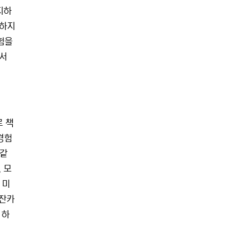
지하
택하지
험을
에서
로 책
경험
 같
 모
 미
사잔카
 하