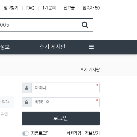
정보찾기
FAQ
1:1문의
신고글
접속자 50
행정보
후기 게시판
후기 게시판
필수
아이디
필수
비밀번호
 16:24
관리
로그인
자동로그인
회원가입
정보찾기