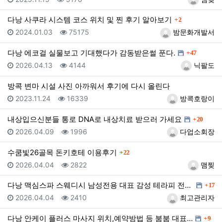
댓글
다낭 사쿠라 시스템 코스 위치 및 찐 후기 알아보기
2
등록일
조회
등록자
2024.01.03
75175
밤문화개발서
댓글
다낭 에코걸 실물보고 기대했다가 감동받은썰 푼다.
47
등록일
조회
등록자
2026.04.13
4144
닉팔도
방콕 변마 시설 사진 아까워서 후기에 다시 올린다
등록일
조회
등록자
2023.11.24
16339
방콕호랑이
댓글
내상입으신분들 통로 DNA로 내상치료 받으러 가세요
20
등록일
조회
등록자
2026.04.09
1996
다업소회장
댓글
수쿰빛26골목 돈키호테 이용후기
22
등록일
조회
등록자
2026.04.04
2822
맴찢
댓글
다낭 맥심스파 스웨디시 남성전용 대표 감성 테라피 전문…
17
등록일
조회
등록자
2026.04.04
2410
최고관리자
댓글
다낭 안케이 플러스 마사지 위치,예약방법 등 붐붐 대표…
9