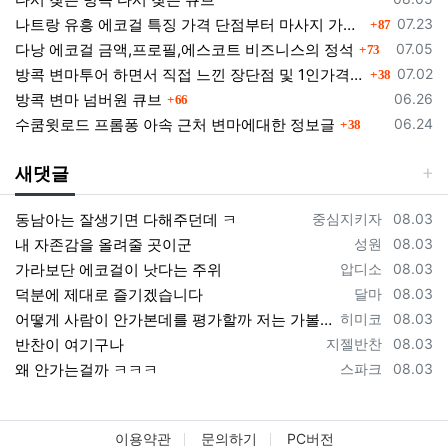
댓글
등록일
나트랑 유흥 에코걸 특징 가격 단점부터 마사지 가라오케 알아보기
07.23
87
댓글
등록일
다낭 에코걸 금액,프로필,에스코트 비즈니스의 정석
07.05
73
댓글
등록일
방콕 변마투어 하면서 직접 느낀 장단점 및 1인가격 소개
07.02
38
댓글
등록일
방콕 변마 넘버원 큐브
06.26
66
댓글
등록일
수쿰윗로드 프롬퐁 아속 근처 변마에대한 정보글
06.24
38
새댓글
등록자
등록일
동남아는 잘생기면 다해주던데 ㅋ
중심지키자
08.03
등록자
등록일
내 자존감을 올려줄 곳이군
성원
08.03
등록자
등록일
가라보단 에코걸이 낫다는 주위
압디소
08.03
등록자
등록일
덕분에 제대로 즐기겠습니다
달마
08.03
등록자
등록일
어떻게 사람이 안가본데를 평가할까 저는 가볼게요
히미코
08.03
등록자
등록일
반찬이 여기구나
지젤반찬
08.03
등록자
등록일
왜 안가는걸까 ㅋㅋㅋ
스파크
08.03
이용약관
문의하기
PC버전