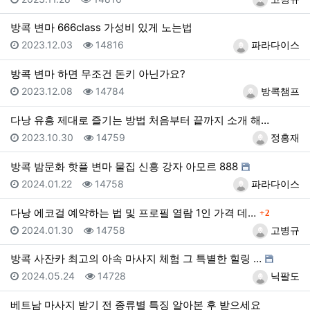
방콕 변마 666class 가성비 있게 노는법
등록일
조회
등록자
2023.12.03
14816
파라다이스
방콕 변마 하면 무조건 돈키 아닌가요?
등록일
조회
등록자
2023.12.08
14784
방콕챔프
다낭 유흥 제대로 즐기는 방법 처음부터 끝까지 소개 해…
등록일
조회
등록자
2023.10.30
14759
정홍재
방콕 밤문화 핫플 변마 물집 신흥 강자 아모르 888
등록일
조회
등록자
2024.01.22
14758
파라다이스
댓글
다낭 에코걸 예약하는 법 및 프로필 열람 1인 가격 데…
2
등록일
조회
등록자
2024.01.30
14758
고병규
방콕 사잔카 최고의 아속 마사지 체험 그 특별한 힐링 …
등록일
조회
등록자
2024.05.24
14728
닉팔도
베트남 마사지 받기 전 종류별 특징 알아본 후 받으세요