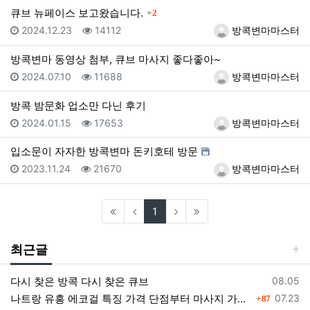
댓글
큐브 뉴페이스 보고왔습니다.
2
등록일
조회
등록자
2024.12.23
14112
방콕변마마스터
방콕변마 동영상 첨부, 큐브 마사지 좋다좋아~
등록일
조회
등록자
2024.07.10
11688
방콕변마마스터
방콕 밤문화 업소만 다닌 후기
등록일
조회
등록자
2024.01.15
17653
방콕변마마스터
입소문이 자자한 방콕변마 돈키호테 방문
등록일
조회
등록자
2023.11.24
21670
방콕변마마스터
(current)
1
최근글
등록일
다시 찾은 방콕 다시 찾은 큐브
08.05
댓글
등록일
나트랑 유흥 에코걸 특징 가격 단점부터 마사지 가라오케 알아보기
07.23
87