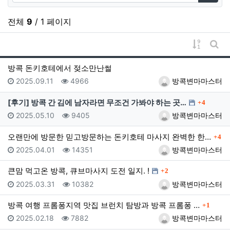
검색
전체
9
/ 1 페이지
게시물 
게시
방콕 돈키호테에서 젖소만난썰
등록일
조회
등록자
2025.09.11
4966
방콕변마마스터
댓글
[후기] 방콕 간 김에 남자라면 무조건 가봐야 하는 곳…
4
등록일
조회
등록자
2025.05.10
9405
방콕변마마스터
댓글
오랜만에 방문한 믿고방문하는 돈키호테 마사지 완벽한 한…
4
등록일
조회
등록자
2025.04.01
14351
방콕변마마스터
댓글
큰맘 먹고온 방콕, 큐브마사지 도전 일지. !
2
등록일
조회
등록자
2025.03.31
10382
방콕변마마스터
댓글
방콕 여행 프롬퐁지역 맛집 브런치 탐방과 방콕 프롬퐁 …
1
등록일
조회
등록자
2025.02.18
7882
방콕변마마스터