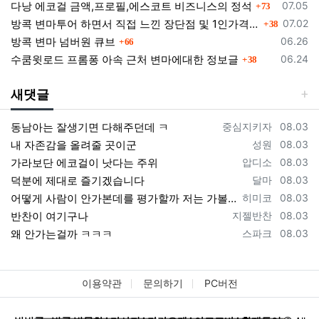
댓글
등록일
다낭 에코걸 금액,프로필,에스코트 비즈니스의 정석
07.05
73
댓글
등록일
방콕 변마투어 하면서 직접 느낀 장단점 및 1인가격 소개
07.02
38
댓글
등록일
방콕 변마 넘버원 큐브
06.26
66
댓글
등록일
수쿰윗로드 프롬퐁 아속 근처 변마에대한 정보글
06.24
38
새댓글
등록자
등록일
동남아는 잘생기면 다해주던데 ㅋ
중심지키자
08.03
등록자
등록일
내 자존감을 올려줄 곳이군
성원
08.03
등록자
등록일
가라보단 에코걸이 낫다는 주위
압디소
08.03
등록자
등록일
덕분에 제대로 즐기겠습니다
달마
08.03
등록자
등록일
어떻게 사람이 안가본데를 평가할까 저는 가볼게요
히미코
08.03
등록자
등록일
반찬이 여기구나
지젤반찬
08.03
등록자
등록일
왜 안가는걸까 ㅋㅋㅋ
스파크
08.03
이용약관
문의하기
PC버전