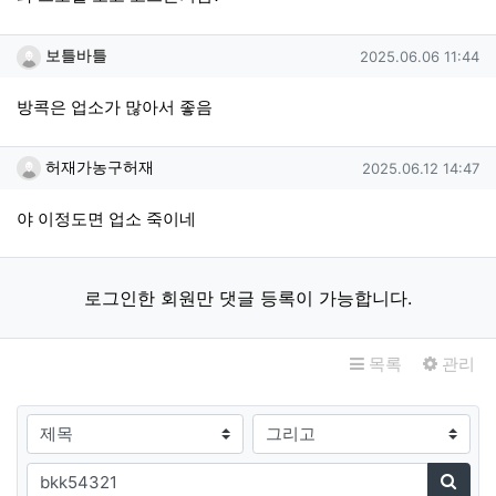
보틀바틀님의 댓글
작성일
보틀바틀
2025.06.06 11:44
방콕은 업소가 많아서 좋음
허재가농구허재님의 댓글
작성일
허재가농구허재
2025.06.12 14:47
야 이정도면 업소 죽이네
로그인한 회원만 댓글 등록이 가능합니다.
목록
관리
검색대상
검색어