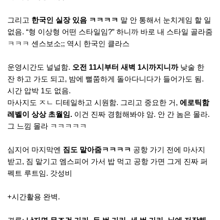
그리고
한국인 실장 있음 ㅋㅋㅋㅋ
말 안 통해서 눈치게임 할 일
없음. “형 이상형 어떤 스타일임?” 하니까 바로 내 스타일 골라줌
ㅋㅋㅋ 센스보소;; 역시 한국인 클라스
운영시간도 널널함.
오전 11시부터 새벽 1시까지니까
낮술 한
잔 하고 가도 되고, 밤에 뻘쭘하게 돌아다니다가 들어가도 됨.
시간 압박 1도 없음.
마사지도 ㅈㄴ 디테일하고 시원함. 그리고 중요한 거,
에로틱함
레벨이 상상 초월임.
이건 진짜 경험해봐야 암. 안 간 놈은 몰라.
그 느낌 몰라 ㅋㅋㅋㅋㅋ
심지어 마지막엔
짐도 맡아줌ㅋㅋㅋㅋ
공항 가기 전에 마사지
받고, 짐 맡기고 엠스피어 가서 밥 먹고 공항 가면 그게 진짜 퍼
펙트 루트임. 갓성비
+시간활용 완벽.