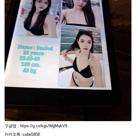
구글맵 :
https://g.co/kgs/WgMqkV9
카카오톡 :cube5858