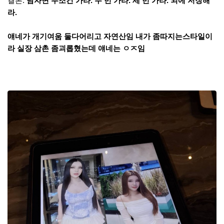
결론:
남자면 무조건 가라. 두 번 가라. 세 번 가라. 뇌에 저장해
라.
얘네가 개기여움 둘다어리고 자연산임 내가 좀따지는스타일이
라 실장 삼촌 좀괴롭혔는데 얘네는 ㅇㅈ임