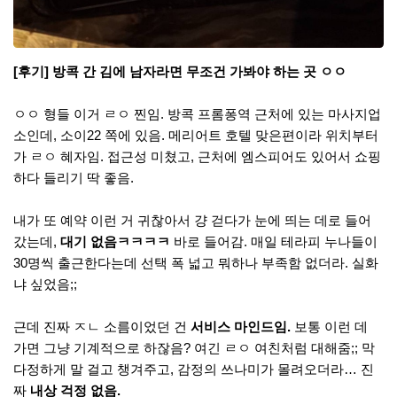
[후기] 방콕 간 김에 남자라면 무조건 가봐야 하는 곳 ㅇㅇ
ㅇㅇ 형들 이거 ㄹㅇ 찐임. 방콕 프롬퐁역 근처에 있는 마사지업
소인데, 소이22 쪽에 있음. 메리어트 호텔 맞은편이라 위치부터
가 ㄹㅇ 혜자임. 접근성 미쳤고, 근처에 엠스피어도 있어서 쇼핑
하다 들리기 딱 좋음.
내가 또 예약 이런 거 귀찮아서 걍 걷다가 눈에 띄는 데로 들어
갔는데,
대기 없음ㅋㅋㅋㅋ
바로 들어감. 매일 테라피 누나들이
30명씩 출근한다는데 선택 폭 넓고 뭐하나 부족함 없더라. 실화
냐 싶었음;;
근데 진짜 ㅈㄴ 소름이었던 건
서비스 마인드임.
보통 이런 데
가면 그냥 기계적으로 하잖음? 여긴 ㄹㅇ 여친처럼 대해줌;; 막
다정하게 말 걸고 챙겨주고, 감정의 쓰나미가 몰려오더라… 진
짜
내상 걱정 없음.