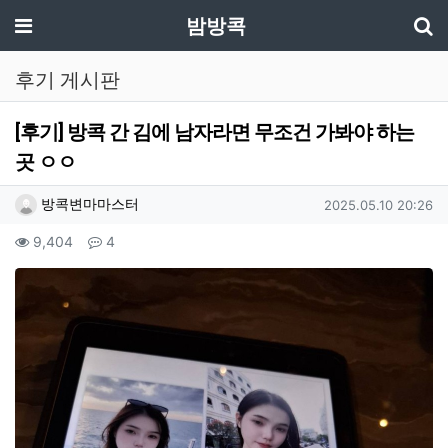
기
메뉴
밤방콕
후기 게시판
[후기] 방콕 간 김에 남자라면 무조건 가봐야 하는
곳 ㅇㅇ
작성자 정보
작성
작성일
방콕변마마스터
2025.05.10 20:26
컨텐츠 정보
조회
댓글
9,404
4
본문