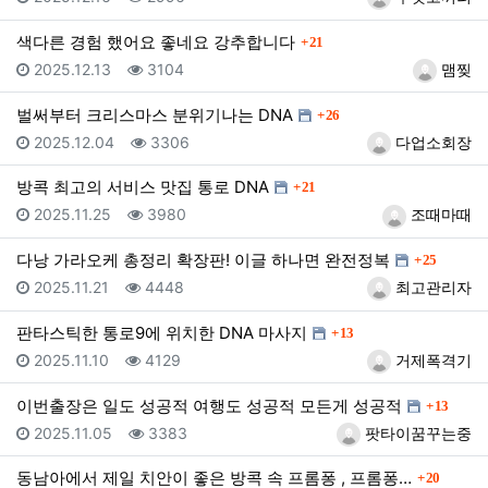
댓글
색다른 경험 했어요 좋네요 강추합니다
21
등록일
조회
등록자
2025.12.13
3104
맴찢
댓글
벌써부터 크리스마스 분위기나는 DNA
26
등록일
조회
등록자
2025.12.04
3306
다업소회장
댓글
방콕 최고의 서비스 맛집 통로 DNA
21
등록일
조회
등록자
2025.11.25
3980
조때마때
댓글
다낭 가라오케 총정리 확장판! 이글 하나면 완전정복
25
등록일
조회
등록자
2025.11.21
4448
최고관리자
댓글
판타스틱한 통로9에 위치한 DNA 마사지
13
등록일
조회
등록자
2025.11.10
4129
거제폭격기
댓글
이번출장은 일도 성공적 여행도 성공적 모든게 성공적
13
등록일
조회
등록자
2025.11.05
3383
팟타이꿈꾸는중
댓글
동남아에서 제일 치안이 좋은 방콕 속 프롬퐁 , 프롬퐁…
20