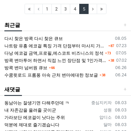
(first)
(current)
(next)
(last)
1
2
3
4
5
최근글
등록일
다시 찾은 방콕 다시 찾은 큐브
08.05
댓글
등록일
나트랑 유흥 에코걸 특징 가격 단점부터 마사지 가라오케 알아보기
07.23
87
댓글
등록일
다낭 에코걸 금액,프로필,에스코트 비즈니스의 정석
07.05
73
댓글
등록일
방콕 변마투어 하면서 직접 느낀 장단점 및 1인가격 소개
07.02
38
댓글
등록일
방콕 변마 넘버원 큐브
06.26
66
댓글
등록일
수쿰윗로드 프롬퐁 아속 근처 변마에대한 정보글
06.24
38
새댓글
등록자
등록일
동남아는 잘생기면 다해주던데 ㅋ
중심지키자
08.03
등록자
등록일
내 자존감을 올려줄 곳이군
성원
08.03
등록자
등록일
가라보단 에코걸이 낫다는 주위
압디소
08.03
등록자
등록일
덕분에 제대로 즐기겠습니다
달마
08.03