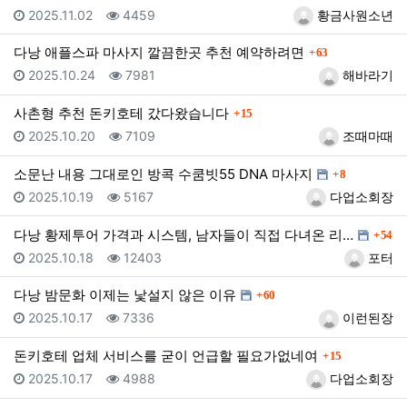
등록일
조회
등록자
2025.11.02
4459
황금사원소년
댓글
다낭 애플스파 마사지 깔끔한곳 추천 예약하려면
63
등록일
조회
등록자
2025.10.24
7981
해바라기
댓글
사촌형 추천 돈키호테 갔다왔습니다
15
등록일
조회
등록자
2025.10.20
7109
조때마때
댓글
소문난 내용 그대로인 방콕 수쿰빗55 DNA 마사지
8
등록일
조회
등록자
2025.10.19
5167
다업소회장
댓글
다낭 황제투어 가격과 시스템, 남자들이 직접 다녀온 리…
54
등록일
조회
등록자
2025.10.18
12403
포터
댓글
다낭 밤문화 이제는 낯설지 않은 이유
60
등록일
조회
등록자
2025.10.17
7336
이런된장
댓글
돈키호테 업체 서비스를 굳이 언급할 필요가없네여
15
등록일
조회
등록자
2025.10.17
4988
다업소회장