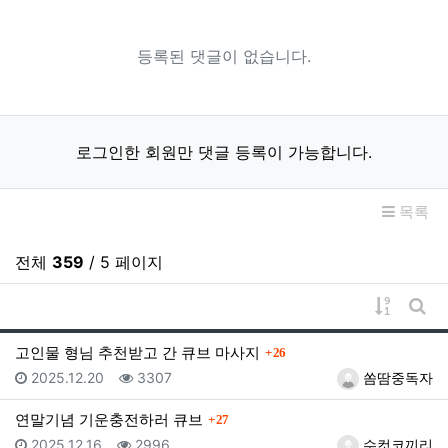
등록된 댓글이 없습니다.
로그인한 회원만 댓글 등록이 가능합니다.
목록
전체
359
/ 5 페이지
게시물 
게시
댓글
고인물 형님 추천받고 간 큐브 마사지
26
등록일
조회
등록자
2025.12.20
3307
쏨땀중독자
댓글
연말기념 기운충전하러 큐브
27
등록일
조회
등록자
2025.12.16
2996
수컷코끼리