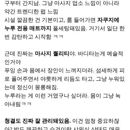
구부터 간지남. 그냥 마사지 업소 느낌이 아니라
약간 트렌디한 펍 느낌
시설 깔끔한 건 기본이고, 룸 들어가면
자쿠지에
누루 전용 매트까지
풀세팅돼있음. 거기서 일단 한
번 감탄하고 시작함 ㅋㅋ
근데 진짜는
마사지 퀄리티
야. 바디타는게 예술적
인거야
푸잉 손과 몸에서 장인이 느껴지더라. 섬세하게 피
로 풀어주면서 야릇하게 리듬도 타고, 그냥 누워있
는데 정신이 몽롱해짐.
누루라는 게 이런 거였구나 싶더라. 몸이 그냥 녹
아내림ㅋㅋ
청결도 진짜 잘 관리돼있음.
이건 엄청 중요하잖
아? 방도 깨끗하고 수건이랑 샤워실 상태도 매우