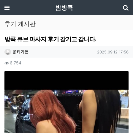
기
메뉴
밤방콕
후기 게시판
방콕 큐브 마사지 후기 갈기고 갑니다.
작성자 정보
작성
작성일
몽키가든
2025.09.12 17:56
컨텐츠 정보
조회
6,754
본문