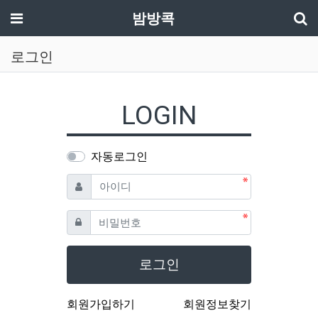
기
메뉴
밤방콕
로그인
LOGIN
자동로그인
필수
아이디
필수
비밀번호
로그인
회원가입하기
회원정보찾기