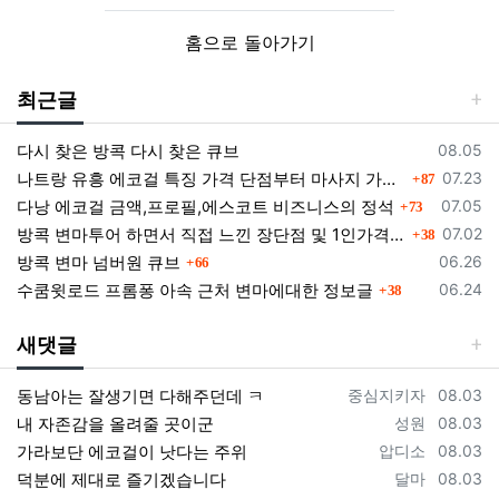
홈으로 돌아가기
최근글
등록일
다시 찾은 방콕 다시 찾은 큐브
08.05
댓글
등록일
나트랑 유흥 에코걸 특징 가격 단점부터 마사지 가라오케 알아보기
07.23
87
댓글
등록일
다낭 에코걸 금액,프로필,에스코트 비즈니스의 정석
07.05
73
댓글
등록일
방콕 변마투어 하면서 직접 느낀 장단점 및 1인가격 소개
07.02
38
댓글
등록일
방콕 변마 넘버원 큐브
06.26
66
댓글
등록일
수쿰윗로드 프롬퐁 아속 근처 변마에대한 정보글
06.24
38
새댓글
등록자
등록일
동남아는 잘생기면 다해주던데 ㅋ
중심지키자
08.03
등록자
등록일
내 자존감을 올려줄 곳이군
성원
08.03
등록자
등록일
가라보단 에코걸이 낫다는 주위
압디소
08.03
등록자
등록일
덕분에 제대로 즐기겠습니다
달마
08.03