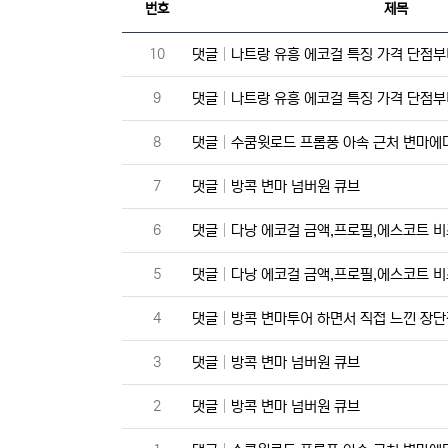
번호
제목
번호
10
댓글
나트랑 유흥 에코걸 특징 가격 단점부터 
번호
9
댓글
나트랑 유흥 에코걸 특징 가격 단점부터 
번호
8
댓글
수쿰윗로드 프롬퐁 아속 근처 변마에
번호
7
댓글
방콕 변마 넘버원 큐브
번호
6
댓글
다낭 에코걸 금액,프로필,에스코트 
번호
5
댓글
다낭 에코걸 금액,프로필,에스코트 
번호
4
댓글
방콕 변마투어 하면서 직접 느낀 장단
번호
3
댓글
방콕 변마 넘버원 큐브
번호
2
댓글
방콕 변마 넘버원 큐브