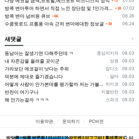
다낭 에코걸 금액,프로필,에스코트 비즈니스의 정석
07.05
73
댓글
등록일
방콕 변마투어 하면서 직접 느낀 장단점 및 1인가격 소개
07.02
38
댓글
등록일
방콕 변마 넘버원 큐브
06.26
66
댓글
등록일
수쿰윗로드 프롬퐁 아속 근처 변마에대한 정보글
06.24
38
새댓글
등록자
등록일
동남아는 잘생기면 다해주던데 ㅋ
중심지키자
08.03
등록자
등록일
내 자존감을 올려줄 곳이군
성원
08.03
등록자
등록일
가라보단 에코걸이 낫다는 주위
압디소
08.03
등록자
등록일
덕분에 제대로 즐기겠습니다
달마
08.03
등록자
등록일
어떻게 사람이 안가본데를 평가할까 저는 가볼게요
히미코
08.03
등록자
등록일
반찬이 여기구나
지젤반찬
08.03
등록자
등록일
왜 안가는걸까 ㅋㅋㅋ
스파크
08.03
이용약관
문의하기
PC버전
밤방콕 : 방콕 밤문화 I 마사지 I 가라오케 I 아고고바 I 황제투어
All