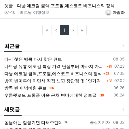
댓글
다낭 에코걸 금액,프로필,에스코트 비즈니스의 정석
등록일
등록자
07-10
베트남 여행정보
아랍라
(current)
1
최근글
등록일
다시 찾은 방콕 다시 찾은 큐브
08.05
댓글
등록일
나트랑 유흥 에코걸 특징 가격 단점부터 마사지 가라오케 알아보기
07.23
87
댓글
등록일
다낭 에코걸 금액,프로필,에스코트 비즈니스의 정석
07.05
73
댓글
등록일
방콕 변마투어 하면서 직접 느낀 장단점 및 1인가격 소개
07.02
38
댓글
등록일
방콕 변마 넘버원 큐브
06.26
66
댓글
등록일
수쿰윗로드 프롬퐁 아속 근처 변마에대한 정보글
06.24
38
새댓글
등록자
등록일
동남아는 잘생기면 다해주던데 ㅋ
중심지키자
08.03