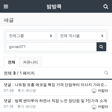
기
메뉴
밤방콕
새글
게시판그룹
검색대상
필수
검색어
검색
전체게시물 그룹 목록
전체
커뮤니티
전체
3
/ 1 페이지
새
댓글
나트랑 유흥 에코걸 특징 가격 단점부터 마사지 가라오케 알아보기
등록일
등록자
07-29
후기 게시판
아랍라
댓글
방콕 변마투어 하면서 직접 느낀 장단점 및 1인가격 소개
등록일
등록자
07-16
후기 게시판
아랍라