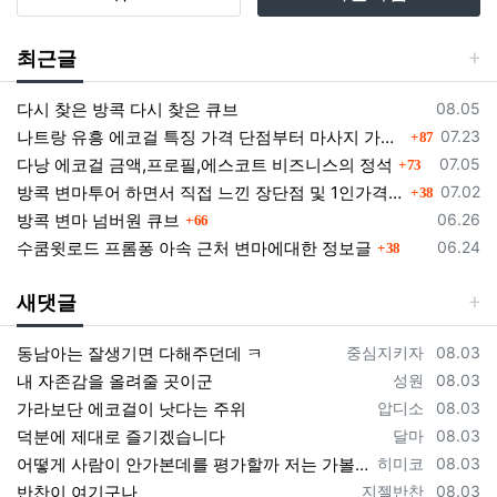
연결화면을 통하여 볼 수 있도록 할 수 있습니다.
"몰"은 이용자가 약관에 동의하기에 앞서 약관에 정하여
최근글
져 있는 내용 중 청약철회·배송책임·환불조건 등과 같은
중요한 내용을 이용자가 이해할 수 있도록 별도의 연결
등록일
다시 찾은 방콕 다시 찾은 큐브
화면 또는 팝업화면 등을 제공하여 이용자의 확인을 구
08.05
댓글
하여야 합니다.
등록일
나트랑 유흥 에코걸 특징 가격 단점부터 마사지 가라오케 알아보기
07.23
87
댓글
"몰"은 「전자상거래 등에서의 소비자보호에 관한 법
등록일
다낭 에코걸 금액,프로필,에스코트 비즈니스의 정석
07.05
73
률」, 「약관의 규제에 관한 법률」, 「전자문서 및 전자
댓글
등록일
방콕 변마투어 하면서 직접 느낀 장단점 및 1인가격 소개
07.02
38
거래기본법」, 「전자금융거래법」, 「전자서명법」,
댓글
등록일
방콕 변마 넘버원 큐브
06.26
66
「정보통신망 이용촉진 및 정보보호 등에 관한 법률」,
댓글
등록일
수쿰윗로드 프롬퐁 아속 근처 변마에대한 정보글
06.24
38
「방문판매 등에 관한 법률」, 「소비자기본법」 등 관
련 법을 위배하지 않는 범위에서 이 약관을 개정할 수 있
새댓글
습니다.
"몰"이 약관을 개정할 경우에는 적용일자 및 개정사유를
등록자
등록일
동남아는 잘생기면 다해주던데 ㅋ
중심지키자
08.03
명시하여 현행약관과 함께 몰의 초기화면에 그 적용일자
등록자
등록일
내 자존감을 올려줄 곳이군
성원
08.03
7일 이전부터 적용일자 전일까지 공지합니다. 다만, 이용
등록자
등록일
가라보단 에코걸이 낫다는 주위
압디소
08.03
자에게 불리하게 약관내용을 변경하는 경우에는 최소한
등록자
등록일
덕분에 제대로 즐기겠습니다
달마
08.03
30일 이상의 사전 유예기간을 두고 공지합니다. 이 경우
등록자
등록일
어떻게 사람이 안가본데를 평가할까 저는 가볼게요
히미코
08.03
"몰“은 개정 전 내용과 개정 후 내용을 명확하게 비교하
등록자
등록일
여 이용자가 알기 쉽도록 표시합니다.
반찬이 여기구나
지젤반찬
08.03