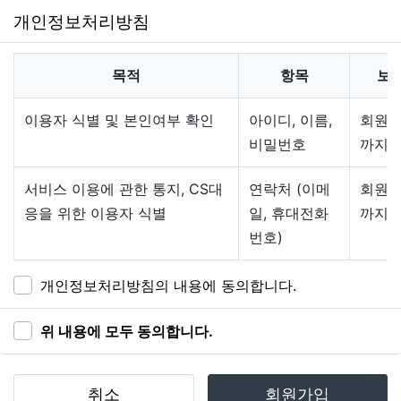
함)을 이용자에게 제공하기 위하여 컴퓨터등 정보통신설
개인정보처리방침
비를 이용하여 재화 등을 거래할 수 있도록 설정한 가상
의 영업장을 말하며, 아울러 사이버몰을 운영하는 사업
자의 의미로도 사용합니다.
목적
항목
보
"이용자"란 "몰"에 접속하여 이 약관에 따라 "몰"이 제공
하는 서비스를 받는 회원 및 비회원을 말합니다.
이용자 식별 및 본인여부 확인
아이디, 이름,
회원 
'회원'이라 함은 “몰”에 회원등록을 한 자로서, 계속적으
비밀번호
까지
로 "몰"이 제공하는 서비스를 이용할 수 있는 자를 말합
니다.
서비스 이용에 관한 통지, CS대
연락처 (이메
회원 
'비회원'이라 함은 회원에 가입하지 않고 "몰"이 제공하
응을 위한 이용자 식별
일, 휴대전화
까지
는 서비스를 이용하는 자를 말합니다.
번호)
제3조 약관 등의 명시와 설명 및 개정
"몰"은 이 약관의 내용과 상호 및 대표자 성명, 영업소 소
개인정보처리방침의 내용에 동의합니다.
재지 주소(소비자의 불만을 처리할 수 있는 곳의 주소를
포함), 전화번호·모사전송번호·전자우편주소, 사업자등
위 내용에 모두 동의합니다.
록번호, 통신판매업 신고번호, 개인정보관리책임자 등을
이용자가 쉽게 알 수 있도록 사이버몰의 초기 서비스화
면(전면)에 게시합니다. 다만, 약관의 내용은 이용자가
취소
회원가입