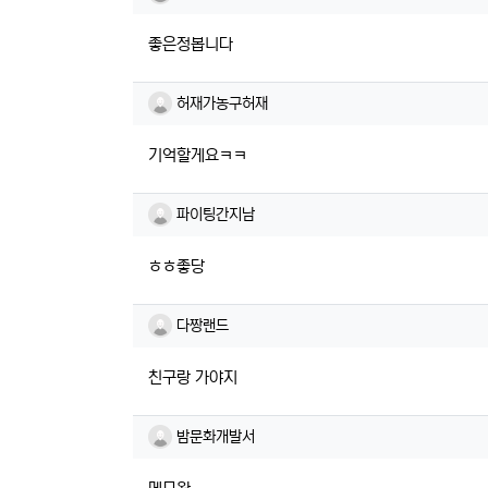
좋은정봅니다
허재가농구허재님의 댓글
허재가농구허재
기억할게요ㅋㅋ
파이팅간지남님의 댓글
파이팅간지남
ㅎㅎ좋당
다짱랜드님의 댓글
다짱랜드
친구랑 가야지
밤문화개발서님의 댓글
밤문화개발서