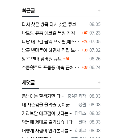
최근글
등록일
다시 찾은 방콕 다시 찾은 큐브
08.05
댓글
등록일
나트랑 유흥 에코걸 특징 가격 단점부터 마사지 가라오케 알아보기
07.23
87
댓글
등록일
다낭 에코걸 금액,프로필,에스코트 비즈니스의 정석
07.05
73
댓글
등록일
방콕 변마투어 하면서 직접 느낀 장단점 및 1인가격 소개
07.02
38
댓글
등록일
방콕 변마 넘버원 큐브
06.26
66
댓글
등록일
수쿰윗로드 프롬퐁 아속 근처 변마에대한 정보글
06.24
38
새댓글
등록자
등록일
동남아는 잘생기면 다해주던데 ㅋ
중심지키자
08.03
등록자
등록일
내 자존감을 올려줄 곳이군
성원
08.03
등록자
등록일
가라보단 에코걸이 낫다는 주위
압디소
08.03
등록자
등록일
덕분에 제대로 즐기겠습니다
달마
08.03
등록자
등록일
어떻게 사람이 안가본데를 평가할까 저는 가볼게요
히미코
08.03