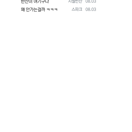
등록자
등록일
반찬이 여기구나
지젤반찬
08.03
등록자
등록일
왜 안가는걸까 ㅋㅋㅋ
스파크
08.03