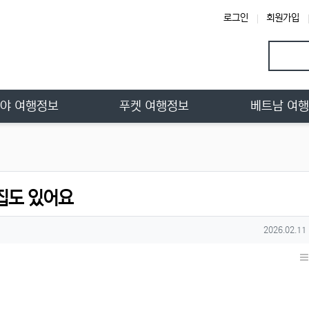
로그인
회원가입
야 여행정보
푸켓 여행정보
베트남 여
집도 있어요
작성일
2026.02.11