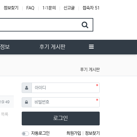
정보찾기
FAQ
1:1문의
신고글
접속자 51
행정보
후기 게시판
후기 게시판
필수
아이디
필수
비밀번호
 19:49
목록
로그인
자동로그인
회원가입
정보찾기