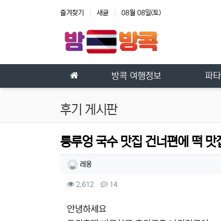
상단 네비
즐겨찾기
새글
08월 08일(토)
메인 메뉴
방콕 여행정보
파타
후기 게시판
룽루엉 국수 맛집 건너편에 떡 맛
작성자 정보
작성
레옹
컨텐츠 정보
조회
댓글
2,612
14
본문
안녕하세요