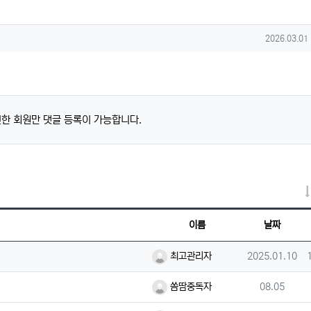
작성일
2026.03.01
한 회원만 댓글 등록이 가능합니다.
이름
날짜
등록자
등록일
최고관리자
2025.01.10
등록자
등록일
쏨땀중독자
08.05