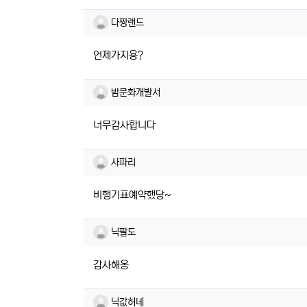
다짱랜드님의 댓글
다짱랜드
언제가지용?
밤문화개발서님의 댓글
밤문화개발서
너무감사합니다
사파리님의 댓글
사파리
비행기표예약했당~
닉팔도님의 댓글
닉팔도
감사해옹
닉값허네님의 댓글
닉값허네