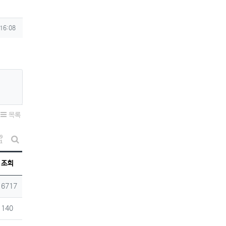
 16:08
목록
게시물 정렬
게시판 검색
조회
조회
16717
조회
140