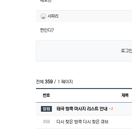
메모완
사파리님의 댓글
사파리
찐인디?
로그인
전체
359
/ 1 페이지
번호
제목
댓글
공지사항
태국 방콕 마사지 리스트 안내
2
번호
359
다시 찾은 방콕 다시 찾은 큐브