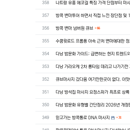
번호
358
나트랑 유흥 에코걸 특징 가격 단점부터 마
번호
357
방콕 변마투어 하면서 직접 느낀 장단점 및 
댓글
번호
356
방콕 변마 넘버원 큐브
66
번호
355
수쿰윗로드 프롬퐁 아속 근처 변마에대한 
번호
354
다낭 밤문화 가이드: 급변하는 현지 트렌드와
번호
353
다낭 가라오케 2차 롱타임 데리고 나가기전
번호
352
큐브마사지 갔다옴 여기만한곳이 없다. 이맛
번호
351
다낭 방석집 마사지 요정스파가 최초로 상륙
번호
350
다낭 밤문화 유형별 간단정리 2026년 개정
댓글
번호
349
믿고가는 방콕통로 DNA 마사지
31