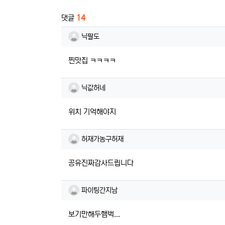
댓글
14
닉팔도님의 댓글
닉팔도
찐맛집 ㅋㅋㅋㅋ
닉값허네님의 댓글
닉값허네
위치 기억해야지
허재가농구허재님의 댓글
허재가농구허재
공유진짜감사드립니다
파이팅간지남님의 댓글
파이팅간지남
보기만해두햄벅...