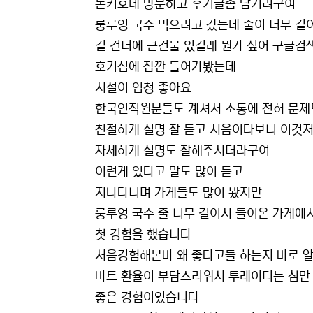
돈키호테 방문하고 후기글좀 남기려구여
룽루엉 국수 먹으려고 갔는데 줄이 너무 길
길 건너에 큰건물 있길래 뭔가 싶어 구글
호기심에 잠깐 들어가봤는데
시설이 엄청 좋아요
한국인직원분들도 계셔서 소통에 전혀 문제
친절하게 설명 잘 듣고 처음이다보니 이것저
자세하게 설명도 잘해주시더라구여
이런게 있다고 말도 많이 듣고
지나다니며 가게들도 많이 봤지만
룽루엉 국수 줄 너무 길어서 들어온 가게에
첫 경험을 했습니다
처음경험해본바 왜 좋다고들 하는지 바로 
바트 환율이 부담스러워서 투레이디는 침만
좋은 경험이였습니다