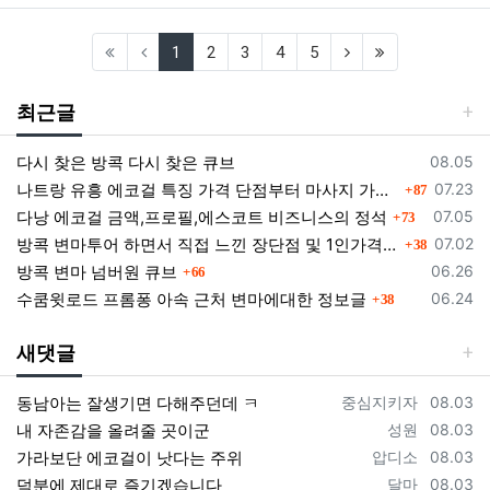
(current)
(next)
(last)
1
2
3
4
5
최근글
등록일
다시 찾은 방콕 다시 찾은 큐브
08.05
댓글
등록일
나트랑 유흥 에코걸 특징 가격 단점부터 마사지 가라오케 알아보기
07.23
87
댓글
등록일
다낭 에코걸 금액,프로필,에스코트 비즈니스의 정석
07.05
73
댓글
등록일
방콕 변마투어 하면서 직접 느낀 장단점 및 1인가격 소개
07.02
38
댓글
등록일
방콕 변마 넘버원 큐브
06.26
66
댓글
등록일
수쿰윗로드 프롬퐁 아속 근처 변마에대한 정보글
06.24
38
새댓글
등록자
등록일
동남아는 잘생기면 다해주던데 ㅋ
중심지키자
08.03
등록자
등록일
내 자존감을 올려줄 곳이군
성원
08.03
등록자
등록일
가라보단 에코걸이 낫다는 주위
압디소
08.03
등록자
등록일
덕분에 제대로 즐기겠습니다
달마
08.03