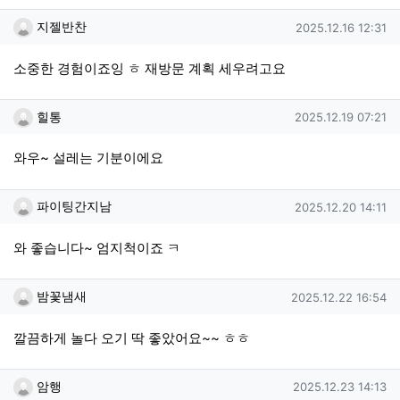
지젤반찬님의 댓글
작성일
지젤반찬
2025.12.16 12:31
소중한 경험이죠잉 ㅎ 재방문 계획 세우려고요
힐통님의 댓글
작성일
힐통
2025.12.19 07:21
와우~ 설레는 기분이에요
파이팅간지남님의 댓글
작성일
파이팅간지남
2025.12.20 14:11
와 좋습니다~ 엄지척이죠 ㅋ
밤꽃냄새님의 댓글
작성일
밤꽃냄새
2025.12.22 16:54
깔끔하게 놀다 오기 딱 좋았어요~~ ㅎㅎ
암행님의 댓글
작성일
암행
2025.12.23 14:13