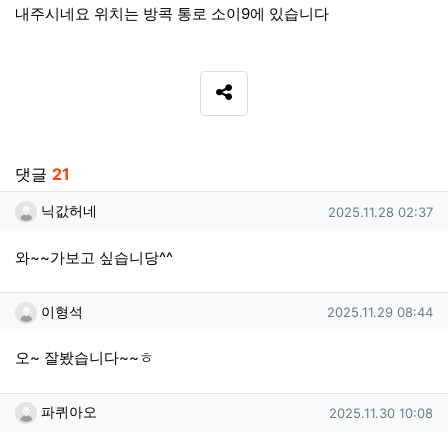
내주시네요 위치는 방콕 통로 소이9에 있습니다
SNS 공유
관련자료
댓글
21
닉값허네님의 댓글
작성일
닉값허네
2025.11.28 02:37
와~~가보고 싶습니당^^
이형석님의 댓글
작성일
이형석
2025.11.29 08:44
오~ 잘봤습니다~~ㅎ
파퀴아오님의 댓글
작성일
파퀴아오
2025.11.30 10:08