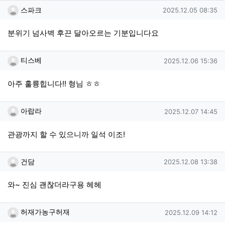
스파크님의 댓글
작성일
스파크
2025.12.05 08:35
분위기 넘사벽 후끈 달아오르는 기분입니다요
티스베님의 댓글
작성일
티스베
2025.12.06 15:36
아주 훌륭힙니다!! 형님 ㅎㅎ
아랍라님의 댓글
작성일
아랍라
2025.12.07 14:45
관광까지 할 수 있으니까 일석 이조!
건담님의 댓글
작성일
건담
2025.12.08 13:38
와~ 진심 괜찮더라구용 헤헤
허재가농구허재님의 댓글
작성일
허재가농구허재
2025.12.09 14:12