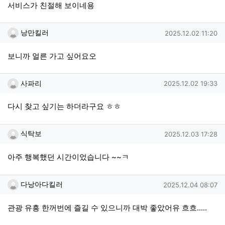
서비스가 친절해 보이네용
낭만킬러님의 댓글
작성일
낭만킬러
2025.12.02 11:20
보니까 얼른 가고 싶어요오
사파리님의 댓글
작성일
사파리
2025.12.02 19:33
다시 찾고 싶기는 하더라구요 ㅎㅎ
식탁보님의 댓글
작성일
식탁보
2025.12.03 17:28
아주 행복했던 시간이었습니다 ~~ㅋ
다낭아다킬러님의 댓글
작성일
다낭아다킬러
2025.12.04 08:07
관광 유흥 한꺼번에 즐길 수 있으니까 대박 좋았어유 흐흐.....