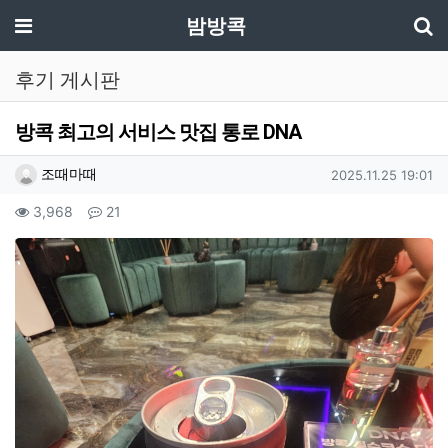
기
메뉴
밤방콕
후기 게시판
방콕 최고의 서비스 맛집 통로 DNA
작성자 정보
작성
작성일
조때마때
2025.11.25 19:01
컨텐츠 정보
조회
댓글
3,968
21
본문