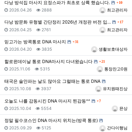
댓글
다낭 방석집 마사지 요정스파가 최초로 상륙 했습니다.
10
등록일
조회
등록자
2026.04.26
2888
최고관리자
댓글
다낭 밤문화 유형별 간단정리 2026년 개정판 버전 입…
17
등록일
조회
등록자
2026.04.25
2761
최고관리자
댓글
믿고가는 방콕통로 DNA 마사지
31
등록일
조회
등록자
2026.04.20
3835
생활보호대상자
댓글
할로윈데이날 통로 DNA마사지 다녀왔습니다
21
등록일
조회
등록자
2025.11.06
5315
통장잔고0원
태국은 술안파는 날도 많아요 그럴때는 통로 DNA
등록일
조회
등록자
2025.10.08
3937
유치원때진상
댓글
오늘도 나를 감동시킨 DNA 마사지 찐감동^^
7
등록일
조회
등록자
2025.10.04
5554
묜상
정말 필수코스인 DNA 마사지 위치는(방콕 통로)
등록일
조회
등록자
2025.09.29
5125
간다이행님