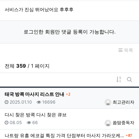
서비스가 진심 뛰어났어요 후후후
로그인한 회원만 댓글 등록이 가능합니다.
목록
전체
359
/ 1 페이지
게시물 
게시
댓글
태국 방콕 마사지 리스트 안내
2
등록일
조회
등록자
2025.01.10
16696
최고관리자
다시 찾은 방콕 다시 찾은 큐브
등록일
조회
등록자
08.05
66
쏨땀중독자
댓글
나트랑 유흥 에코걸 특징 가격 단점부터 마사지 가라오케…
87