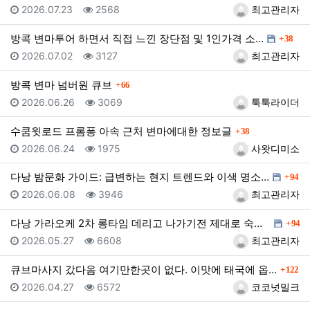
등록일
조회
등록자
2026.07.23
2568
최고관리자
댓글
방콕 변마투어 하면서 직접 느낀 장단점 및 1인가격 소…
38
등록일
조회
등록자
2026.07.02
3127
최고관리자
댓글
방콕 변마 넘버원 큐브
66
등록일
조회
등록자
2026.06.26
3069
툭툭라이더
댓글
수쿰윗로드 프롬퐁 아속 근처 변마에대한 정보글
38
등록일
조회
등록자
2026.06.24
1975
사왓디미소
댓글
다낭 밤문화 가이드: 급변하는 현지 트렌드와 이색 명소…
94
등록일
조회
등록자
2026.06.08
3946
최고관리자
댓글
다낭 가라오케 2차 롱타임 데리고 나가기전 제대로 숙지…
94
등록일
조회
등록자
2026.05.27
6608
최고관리자
댓글
큐브마사지 갔다옴 여기만한곳이 없다. 이맛에 태국에 옵…
122
등록일
조회
등록자
2026.04.27
6572
코코넛밀크