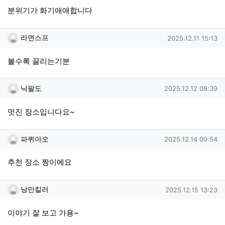
분위기가 화기애애합니다
라면스프님의 댓글
작성일
라면스프
2025.12.11 15:13
볼수록 끌리는기분
닉팔도님의 댓글
작성일
닉팔도
2025.12.12 08:39
멋진 장소입니다요~
파퀴아오님의 댓글
작성일
파퀴아오
2025.12.14 00:54
추천 장소 짱이에요
낭만킬러님의 댓글
작성일
낭만킬러
2025.12.15 13:23
이야기 잘 보고 가용~