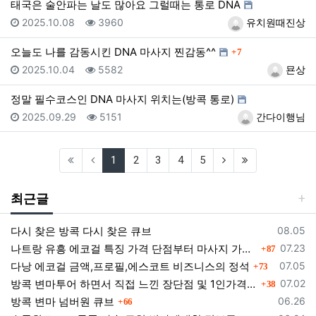
태국은 술안파는 날도 많아요 그럴때는 통로 DNA
등록일
조회
등록자
2025.10.08
3960
유치원때진상
댓글
오늘도 나를 감동시킨 DNA 마사지 찐감동^^
7
등록일
조회
등록자
2025.10.04
5582
묜상
정말 필수코스인 DNA 마사지 위치는(방콕 통로)
등록일
조회
등록자
2025.09.29
5151
간다이행님
(current)
(next)
(last)
1
2
3
4
5
최근글
등록일
다시 찾은 방콕 다시 찾은 큐브
08.05
댓글
등록일
나트랑 유흥 에코걸 특징 가격 단점부터 마사지 가라오케 알아보기
07.23
87
댓글
등록일
다낭 에코걸 금액,프로필,에스코트 비즈니스의 정석
07.05
73
댓글
등록일
방콕 변마투어 하면서 직접 느낀 장단점 및 1인가격 소개
07.02
38
댓글
등록일
방콕 변마 넘버원 큐브
06.26
66
댓글