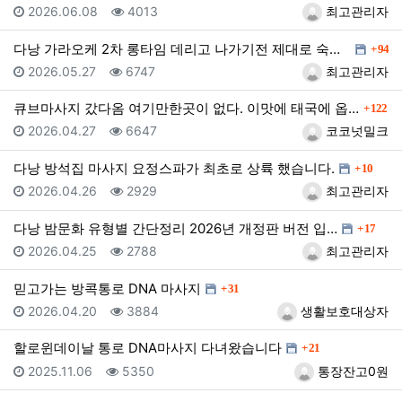
등록일
조회
등록자
2026.06.08
4013
최고관리자
댓글
다낭 가라오케 2차 롱타임 데리고 나가기전 제대로 숙지…
94
등록일
조회
등록자
2026.05.27
6747
최고관리자
댓글
큐브마사지 갔다옴 여기만한곳이 없다. 이맛에 태국에 옵…
122
등록일
조회
등록자
2026.04.27
6647
코코넛밀크
댓글
다낭 방석집 마사지 요정스파가 최초로 상륙 했습니다.
10
등록일
조회
등록자
2026.04.26
2929
최고관리자
댓글
다낭 밤문화 유형별 간단정리 2026년 개정판 버전 입…
17
등록일
조회
등록자
2026.04.25
2788
최고관리자
댓글
믿고가는 방콕통로 DNA 마사지
31
등록일
조회
등록자
2026.04.20
3884
생활보호대상자
댓글
할로윈데이날 통로 DNA마사지 다녀왔습니다
21
등록일
조회
등록자
2025.11.06
5350
통장잔고0원