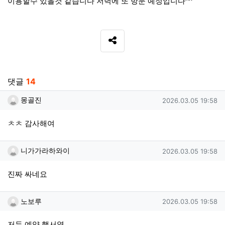
이용할수 있을것 같습니다 저녁에 또 방문 예정입니다^^
SNS 공유
관련자료
댓글
14
몽골진님의 댓글
작성일
몽골진
2026.03.05 19:58
ㅊㅊ 감사해여
니가가라하와이님의 댓글
작성일
니가가라하와이
2026.03.05 19:58
진짜 싸네요
노보루님의 댓글
작성일
노보루
2026.03.05 19:58
저두 예약 햇서열