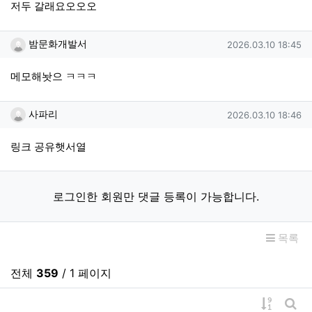
저두 갈래요오오오
밤문화개발서님의 댓글
작성일
밤문화개발서
2026.03.10 18:45
메모해놧으 ㅋㅋㅋ
사파리님의 댓글
작성일
사파리
2026.03.10 18:46
링크 공유햇서열
로그인한 회원만 댓글 등록이 가능합니다.
목록
전체
359
/ 1 페이지
게시물 