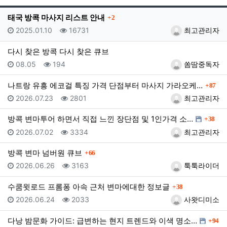
게시
댓글
태국 방콕 마사지 리스트 안내
2
등록일
조회
등록자
2025.01.10
16731
최고관리자
다시 찾은 방콕 다시 찾은 큐브
등록일
조회
등록자
08.05
194
쏨땀중독자
댓글
나트랑 유흥 에코걸 특징 가격 단점부터 마사지 가라오케…
87
등록일
조회
등록자
2026.07.23
2801
최고관리자
댓글
방콕 변마투어 하면서 직접 느낀 장단점 및 1인가격 소…
38
등록일
조회
등록자
2026.07.02
3334
최고관리자
댓글
방콕 변마 넘버원 큐브
66
등록일
조회
등록자
2026.06.26
3163
툭툭라이더
댓글
수쿰윗로드 프롬퐁 아속 근처 변마에대한 정보글
38
등록일
조회
등록자
2026.06.24
2033
사왓디미소
댓글
다낭 밤문화 가이드: 급변하는 현지 트렌드와 이색 명소…
94