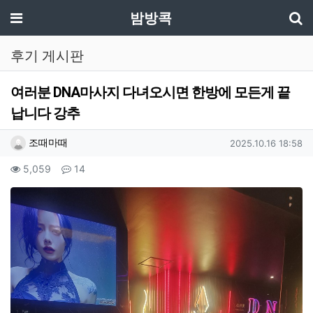
기
메뉴
밤방콕
후기 게시판
여러분 DNA마사지 다녀오시면 한방에 모든게 끝
납니다 강추
작성자 정보
작성
작성일
조때마때
2025.10.16 18:58
컨텐츠 정보
조회
댓글
5,059
14
본문