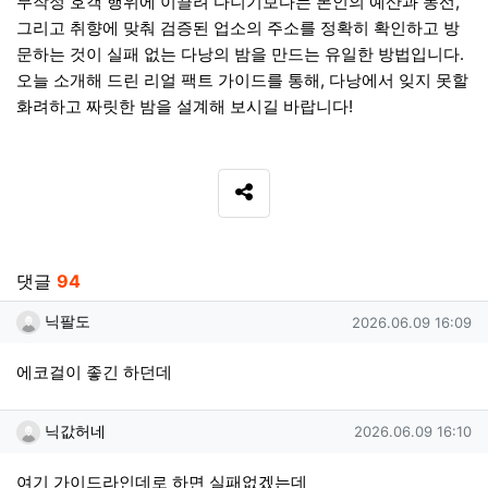
무작정 호객 행위에 이끌려 다니기보다는 본인의 예산과 동선,
그리고 취향에 맞춰 검증된 업소의 주소를 정확히 확인하고 방
문하는 것이 실패 없는 다낭의 밤을 만드는 유일한 방법입니다.
오늘 소개해 드린 리얼 팩트 가이드를 통해, 다낭에서 잊지 못할
화려하고 짜릿한 밤을 설계해 보시길 바랍니다!
SNS 공유
관련자료
댓글
94
닉팔도님의 댓글
작성일
닉팔도
2026.06.09 16:09
에코걸이 좋긴 하던데
닉값허네님의 댓글
작성일
닉값허네
2026.06.09 16:10
여기 가이드라인데로 하면 실패없겠는데