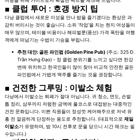
여행을 위해 가이드로서 확실한 팩트를 체크해 드립니다.
■ 클럽 투어 : 호갱 방지 팁
다낭 클럽에서 새로운 이성을 만나 밤을 즐기겠다는 환상은 과
감히 버리시는 것이 좋습니다. 소위 '작업'을 치는 현지 여성들이
매우 많으며, 테이블 비용이나 해피벌룬(풍선) 가격 폭탄을 여행
객에게 떠넘기는 수법이 기승을 부립니다.
추천 대안: 골든 파인펍 (Golden Pine Pub)
(주소: 325 Đ.
Trần Hưng Đạo) - 정 클럽 분위기를 느끼고 싶다면 한강
변에 위치하고 한국인들이 많이 찾아 비교적 안전한 골든
파인펍에서 가볍게 맥주를 즐기는 것을 권장합니다.
■ 건전한 그루밍 : 이발소 체험
다낭에서 이발소는 퇴폐가 절대 아닙니다. 귀 청소, 면도, 손발
톱 정리, 샴푸까지 저렴한 금액에 풀코스로 대접받는 대중적인
건전 문화입니다. 이쁜 직원들이 정성껏 케어해주므로 저녁 유
흥 전 깔끔하게 단장하는 용도로 추천합니다. (대표적으로
제일
이발소
가 유명하며, 밤 10시 전후로 문을 닫으니 시간 체크는 필
수입니다.)