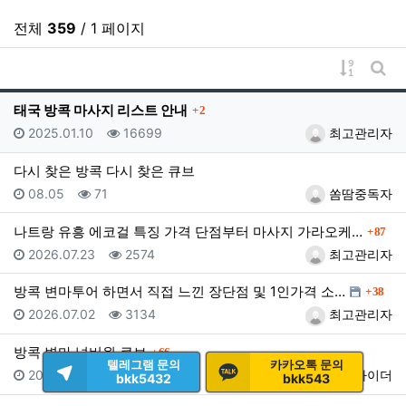
전체
359
/ 1 페이지
게시물 
게시
댓글
태국 방콕 마사지 리스트 안내
2
등록일
조회
등록자
2025.01.10
16699
최고관리자
다시 찾은 방콕 다시 찾은 큐브
등록일
조회
등록자
08.05
71
쏨땀중독자
댓글
나트랑 유흥 에코걸 특징 가격 단점부터 마사지 가라오케…
87
등록일
조회
등록자
2026.07.23
2574
최고관리자
댓글
방콕 변마투어 하면서 직접 느낀 장단점 및 1인가격 소…
38
등록일
조회
등록자
2026.07.02
3134
최고관리자
댓글
방콕 변마 넘버원 큐브
66
텔레그램 문의
카카오톡 문의
등록일
조회
등록자
2026.06.26
3072
툭툭라이더
bkk5432
bkk543