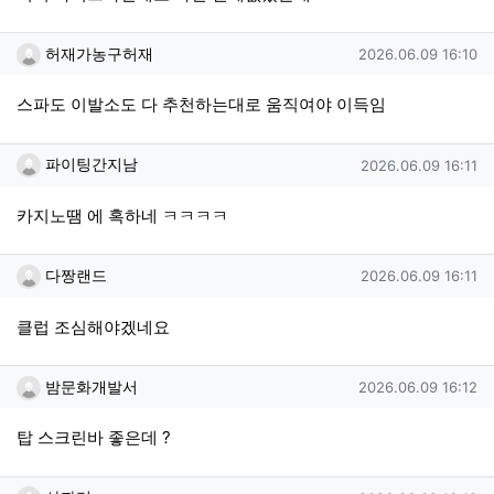
허재가농구허재님의 댓글
작성일
허재가농구허재
2026.06.09 16:10
스파도 이발소도 다 추천하는대로 움직여야 이득임
파이팅간지남님의 댓글
작성일
파이팅간지남
2026.06.09 16:11
카지노땜 에 혹하네 ㅋㅋㅋㅋ
다짱랜드님의 댓글
작성일
다짱랜드
2026.06.09 16:11
클럽 조심해야겠네요
밤문화개발서님의 댓글
작성일
밤문화개발서
2026.06.09 16:12
탑 스크린바 좋은데 ?