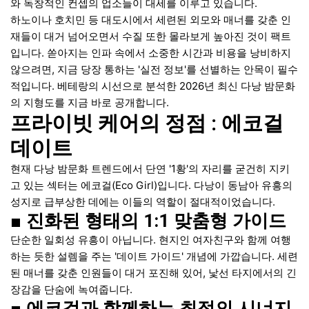
와 독창적인 컨셉의 업소들이 대세를 이루고 있습니다.
하노이나 호치민 등 대도시에서 세련된 외모와 매너를 갖춘 인
재들이 대거 넘어오면서 수질 또한 몰라보게 높아진 것이 팩트
입니다. 쏟아지는 인파 속에서 소중한 시간과 비용을 낭비하지
않으려면, 지금 당장 통하는 '실전 정보'를 선별하는 안목이 필수
적입니다. 베테랑의 시선으로 분석한 2026년 최신 다낭 밤문화
의 지형도를 지금 바로 공개합니다.
프라이빗 케어의 정점 : 에코걸
데이트
현재 다낭 밤문화 트렌드에서 단연 '1황'의 자리를 굳건히 지키
고 있는 섹터는 에코걸(Eco Girl)입니다. 다낭이 동남아 유흥의
성지로 급부상한 데에는 이들의 역할이 절대적이었습니다.
■ 진화된 형태의 1:1 맞춤형 가이드
단순한 일회성 유흥이 아닙니다. 현지인 여자친구와 함께 여행
하는 듯한 설렘을 주는 '데이트 가이드' 개념에 가깝습니다. 세련
된 매너를 갖춘 인원들이 대거 포진해 있어, 낯선 타지에서의 긴
장감을 단숨에 녹여줍니다.
■ 에코걸과 함께하는 최적의 시너지