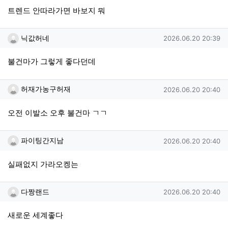
트렌드 안따라가면 바보지 뭐
닉값허네님의 댓글
작성일
닉값허네
2026.06.20 20:39
불건마가 그렇게 좋다던데
허재가농구허재님의 댓글
작성일
허재가농구허재
2026.06.20 20:40
오전 이발소 오후 불건마 ㄱㄱ
파이팅간지남님의 댓글
작성일
파이팅간지남
2026.06.20 20:40
실패없지 가라오켕는
다짱랜드님의 댓글
작성일
다짱랜드
2026.06.20 20:40
새로운 세계좋다