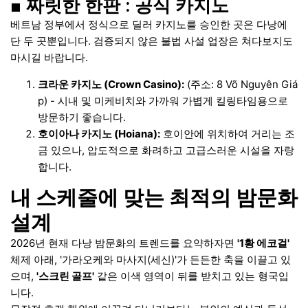
■ 짜릿한 한판 : 공식 카지노
베트남 정부에서 정식으로 딜러 카지노를 승인한 곳은 다낭에
단 두 곳뿐입니다. 검증되지 않은 불법 사설 업장은 쳐다보지도
마시길 바랍니다.
크라운 카지노 (Crown Casino):
(주소: 8 Võ Nguyên Giá
p) - 시내 및 미케비치와 가까워 가볍게 킬링타임용으로
방문하기 좋습니다.
호이아나 카지노 (Hoiana):
호이안에 위치하여 거리는 조
금 있으나, 압도적으로 화려하고 고급스러운 시설을 자랑
합니다.
내 스케줄에 맞는 최적의 밤문화
설계
2026년 현재 다낭 밤문화의 트렌드를 요약하자면
'1황 에코걸'
체제 아래, '가라오케와 마사지(세신)'가 든든한 축을 이끌고 있
으며,
'스크린 골프'
같은 이색 영역이 뒤를 받치고 있는 형국입
니다.