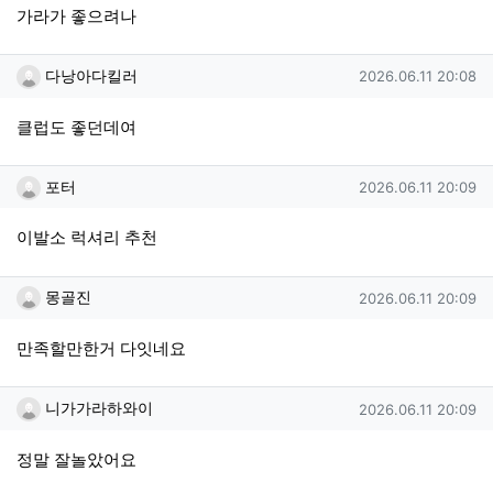
가라가 좋으려나
다낭아다킬러님의 댓글
작성일
다낭아다킬러
2026.06.11 20:08
클럽도 좋던데여
포터님의 댓글
작성일
포터
2026.06.11 20:09
이발소 럭셔리 추천
몽골진님의 댓글
작성일
몽골진
2026.06.11 20:09
만족할만한거 다잇네요
니가가라하와이님의 댓글
작성일
니가가라하와이
2026.06.11 20:09
정말 잘놀았어요