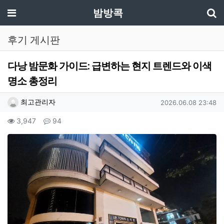
기
메뉴
밤방콕
후기 게시판
다낭 밤문화 가이드: 급변하는 현지 트렌드와 이색
명소 총정리
작성자 정보
작성
작성일
최고관리자
2026.06.08 23:48
컨텐츠 정보
조회
댓글
3,947
94
본문