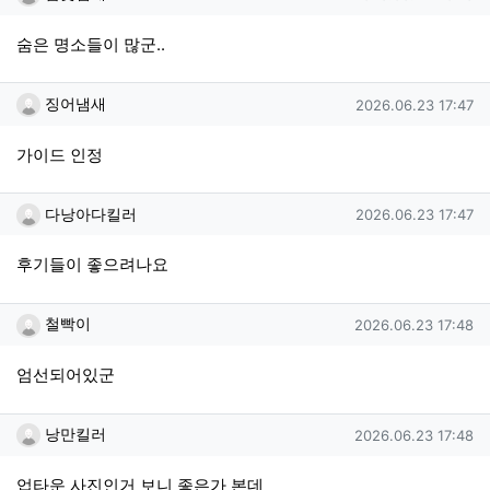
숨은 명소들이 많군..
징어냄새님의 댓글
작성일
징어냄새
2026.06.23 17:47
가이드 인정
다낭아다킬러님의 댓글
작성일
다낭아다킬러
2026.06.23 17:47
후기들이 좋으려나요
철빡이님의 댓글
작성일
철빡이
2026.06.23 17:48
엄선되어있군
낭만킬러님의 댓글
작성일
낭만킬러
2026.06.23 17:48
업타운 사진인거 보니 좋은가 본데